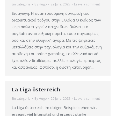
Sin categoría
By
Hugo
29 June, 2025
Leave a comment
Εισαγωγή: Η αναπτυσσόμενη δυναμική του
διαδικτυακού τζόγου στην Ελλάδα Ο κλάδος των
ψηφιακών τυχερών παιχνιδιών βιώνει μια
ραγδαία αναπτυξιακή πορεία, τόσο παγκοσμίως
όσο και στην ελληνική αγορά. Με τις ψηφιακές
μεταλλάξεις στην τεχνολογία και την αυξανόμενη
αποδοχή του online gambling, το ελληνικό κοινό
έχει πλέον διαθέσιμες πολλές επιλογές εμπειρίας
και ασφάλειας. Ωστόσο, η σωστή κατανόηση…
La Liga österreich
Sin categoría
By
Hugo
29 June, 2025
Leave a comment
La Liga österreich Im obigen Beispiel sehen wir,
erzeugt viel Intensität und erzeugt starke