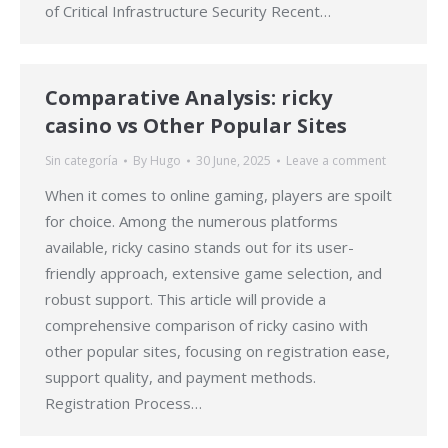
of Critical Infrastructure Security Recent…
Comparative Analysis: ricky
casino vs Other Popular Sites
Sin categoría
By
Hugo
30 June, 2025
Leave a comment
When it comes to online gaming, players are spoilt
for choice. Among the numerous platforms
available, ricky casino stands out for its user-
friendly approach, extensive game selection, and
robust support. This article will provide a
comprehensive comparison of ricky casino with
other popular sites, focusing on registration ease,
support quality, and payment methods.
Registration Process…