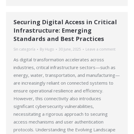
Securing Digital Access in Critical
Infrastructure: Emerging
Standards and Best Practices
Sin categoría
By
Hugo
30 June, 2025
Leave a comment
As digital transformation accelerates across
industries, critical infrastructure sectors—such as
energy, water, transportation, and manufacturing—
are increasingly reliant on connected systems to
ensure operational resilience and efficiency.
However, this connectivity also introduces
significant cybersecurity vulnerabilities,
necessitating a rigorous approach to securing
access mechanisms and user authentication
protocols. Understanding the Evolving Landscape