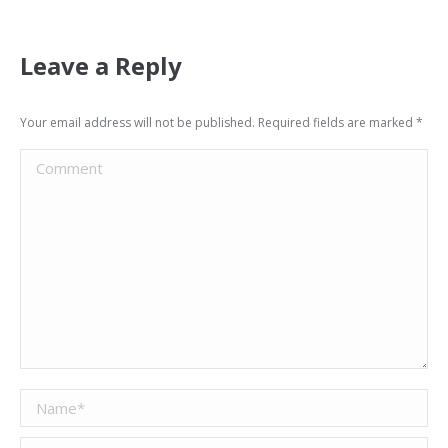
Leave a Reply
Your email address will not be published. Required fields are marked
*
Comment
Name *