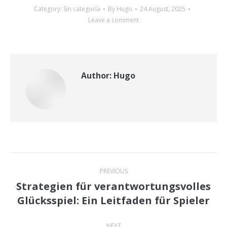
Category:
Sin categoría
By
Hugo
24 August, 2025
Leave a comment
Author:
Hugo
Post
PREVIOUS
navigation
Strategien für verantwortungsvolles
Previous
Glücksspiel: Ein Leitfaden für Spieler
post:
NEXT