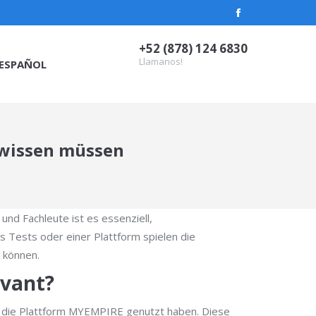
Facebook
page
+52 (878) 124 6830
opens
Llamanos!
ESPAÑOL
in
new
window
 wissen müssen
nd Fachleute ist es essenziell,
s Tests oder einer Plattform spielen die
u können.
evant?
e die Plattform MYEMPIRE genutzt haben. Diese