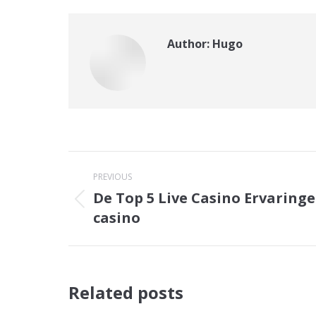
Author:
Hugo
Post
PREVIOUS
navigation
De Top 5 Live Casino Ervaring
Previous
casino
post:
Related posts