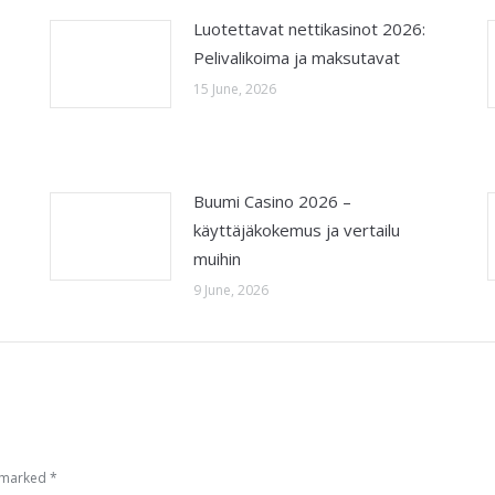
Luotettavat nettikasinot 2026:
Pelivalikoima ja maksutavat
15 June, 2026
Buumi Casino 2026 –
käyttäjäkokemus ja vertailu
muihin
9 June, 2026
e marked
*