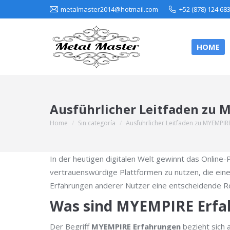
metalmaster2014@hotmail.com
+52 (878) 124 68
HOME
Ausführlicher Leitfaden zu 
Home
Sin categoría
Ausführlicher Leitfaden zu MYEMPIR
You are here:
In der heutigen digitalen Welt gewinnt das Online
vertrauenswürdige Plattformen zu nutzen, die eine
Erfahrungen anderer Nutzer eine entscheidende Roll
Was sind MYEMPIRE Erfah
Der Begriff
MYEMPIRE Erfahrungen
bezieht sich 