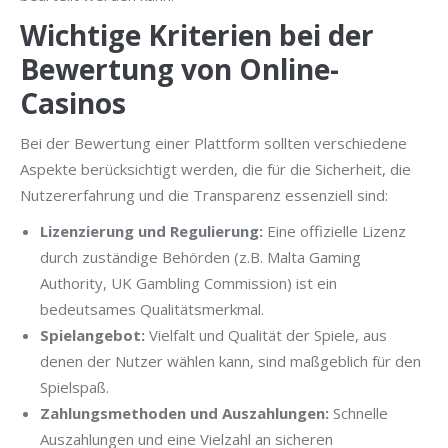
Wichtige Kriterien bei der
Bewertung von Online-
Casinos
Bei der Bewertung einer Plattform sollten verschiedene
Aspekte berücksichtigt werden, die für die Sicherheit, die
Nutzererfahrung und die Transparenz essenziell sind:
Lizenzierung und Regulierung:
Eine offizielle Lizenz
durch zuständige Behörden (z.B. Malta Gaming
Authority, UK Gambling Commission) ist ein
bedeutsames Qualitätsmerkmal.
Spielangebot:
Vielfalt und Qualität der Spiele, aus
denen der Nutzer wählen kann, sind maßgeblich für den
Spielspaß.
Zahlungsmethoden und Auszahlungen:
Schnelle
Auszahlungen und eine Vielzahl an sicheren