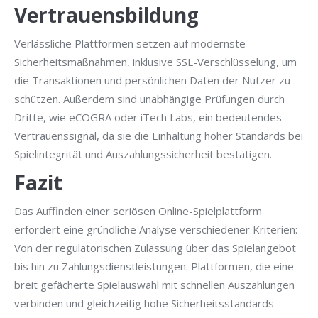
Vertrauensbildung
Verlässliche Plattformen setzen auf modernste
Sicherheitsmaßnahmen, inklusive SSL-Verschlüsselung, um
die Transaktionen und persönlichen Daten der Nutzer zu
schützen. Außerdem sind unabhängige Prüfungen durch
Dritte, wie eCOGRA oder iTech Labs, ein bedeutendes
Vertrauenssignal, da sie die Einhaltung hoher Standards bei
Spielintegrität und Auszahlungssicherheit bestätigen.
Fazit
Das Auffinden einer seriösen Online-Spielplattform
erfordert eine gründliche Analyse verschiedener Kriterien:
Von der regulatorischen Zulassung über das Spielangebot
bis hin zu Zahlungsdienstleistungen. Plattformen, die eine
breit gefächerte Spielauswahl mit schnellen Auszahlungen
verbinden und gleichzeitig hohe Sicherheitsstandards