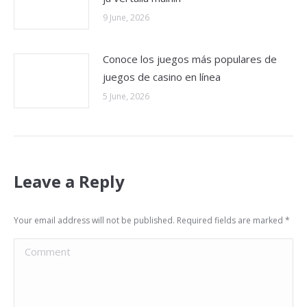
9 June, 2026
Conoce los juegos más populares de
juegos de casino en línea
5 June, 2026
Leave a Reply
Your email address will not be published. Required fields are marked
*
Comment