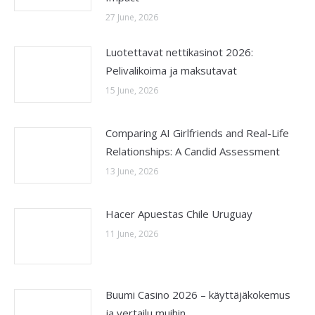
27 June, 2026
Luotettavat nettikasinot 2026:
Pelivalikoima ja maksutavat
15 June, 2026
Comparing AI Girlfriends and Real-Life
Relationships: A Candid Assessment
13 June, 2026
Hacer Apuestas Chile Uruguay
11 June, 2026
Buumi Casino 2026 – käyttäjäkokemus
ja vertailu muihin