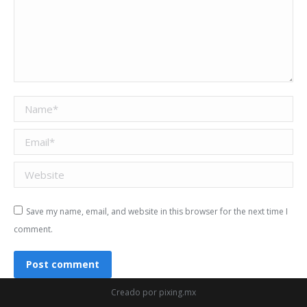
Name *
Email *
Website
Save my name, email, and website in this browser for the next time I
comment.
Post comment
Creado por
pixing.mx