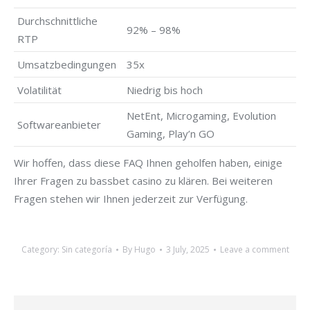
Durchschnittliche
92% – 98%
RTP
Umsatzbedingungen
35x
Volatilität
Niedrig bis hoch
NetEnt, Microgaming, Evolution
Softwareanbieter
Gaming, Play’n GO
Wir hoffen, dass diese FAQ Ihnen geholfen haben, einige
Ihrer Fragen zu bassbet casino zu klären. Bei weiteren
Fragen stehen wir Ihnen jederzeit zur Verfügung.
Category:
Sin categoría
By
Hugo
3 July, 2025
Leave a comment