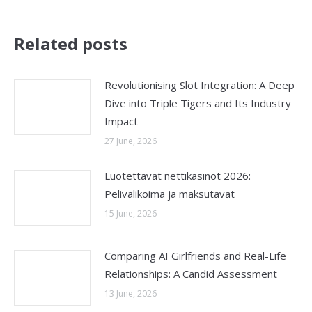
Related posts
Revolutionising Slot Integration: A Deep
Dive into Triple Tigers and Its Industry
Impact
27 June, 2026
Luotettavat nettikasinot 2026:
Pelivalikoima ja maksutavat
15 June, 2026
Comparing AI Girlfriends and Real-Life
Relationships: A Candid Assessment
13 June, 2026