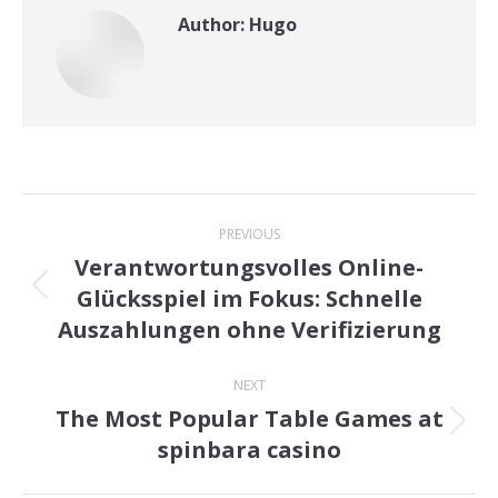
Author:
Hugo
Post
PREVIOUS
navigation
Verantwortungsvolles Online-
Glücksspiel im Fokus: Schnelle
Previous
Auszahlungen ohne Verifizierung
post:
NEXT
The Most Popular Table Games at
Next
spinbara casino
post: