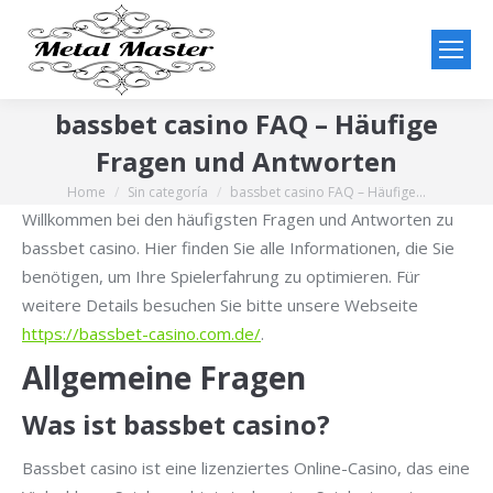
bassbet casino FAQ – Häufige
Fragen und Antworten
Home
Sin categoría
bassbet casino FAQ – Häufige…
You are here:
Willkommen bei den häufigsten Fragen und Antworten zu
bassbet casino. Hier finden Sie alle Informationen, die Sie
benötigen, um Ihre Spielerfahrung zu optimieren. Für
weitere Details besuchen Sie bitte unsere Webseite
https://bassbet-casino.com.de/
.
Allgemeine Fragen
Was ist bassbet casino?
Bassbet casino ist eine lizenziertes Online-Casino, das eine