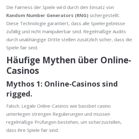
Die Fairness der Spiele wird durch den Einsatz von
Random Number Generators (RNG)
sichergestellt.
Diese Technologie garantiert, dass alle Spielergebnisse
zufällig und nicht manipulierbar sind. Regelmäßige Audits
durch unabhängige Dritte stellen zusätzlich sicher, dass die
Spiele fair sind.
Häufige Mythen über Online-
Casinos
Mythos 1: Online-Casinos sind
rigged.
Falsch. Legale Online-Casinos wie bassbet casino
unterliegen strengen Regulierungen und müssen
regelmäßige Prüfungen bestehen, um sicherzustellen,
dass ihre Spiele fair sind.