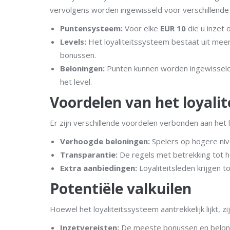
vervolgens worden ingewisseld voor verschillende 
Puntensysteem:
Voor elke
EUR 10
die u inzet 
Levels:
Het loyaliteitssysteem bestaat uit mee
bonussen.
Beloningen:
Punten kunnen worden ingewisseld v
het level.
Voordelen van het loyali
Er zijn verschillende voordelen verbonden aan het
Verhoogde beloningen:
Spelers op hogere niv
Transparantie:
De regels met betrekking tot he
Extra aanbiedingen:
Loyaliteitsleden krijgen t
Potentiële valkuilen
Hoewel het loyaliteitssysteem aantrekkelijk lijkt, z
Inzetvereisten:
De meeste bonussen en belonin