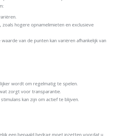
m:
ariëren.
, zoals hogere opnamelimieten en exclusieve
 waarde van de punten kan variëren afhankelijk van
ijker wordt om regelmatig te spelen.
wat zorgt voor transparantie.
imulans kan zijn om actief te blijven.
elijk een bepaald bedrag moet inzetten voordat u