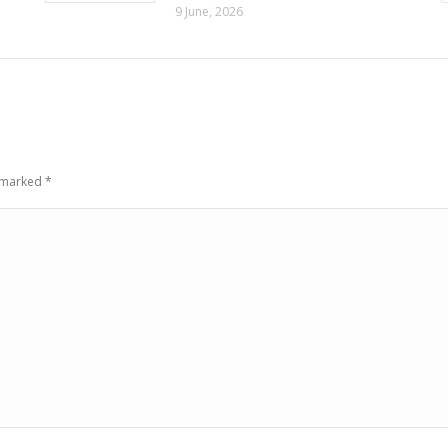
9 June, 2026
e marked
*