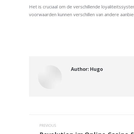
Het is cruciaal om de verschillende loyaliteitssy
voorwaarden kunnen verschillen van andere aanbiede
Author:
Hugo
Post
PREVIOUS
navigation