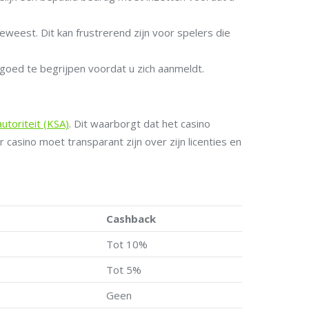
eweest. Dit kan frustrerend zijn voor spelers die
goed te begrijpen voordat u zich aanmeldt.
utoriteit (KSA)
. Dit waarborgt dat het casino
sino moet transparant zijn over zijn licenties en
Cashback
Tot 10%
Tot 5%
Geen