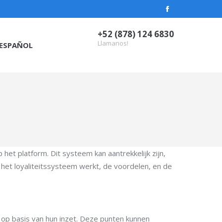
Facebook
page
+52 (878) 124 6830
opens
Llamanos!
ESPAÑOL
in
new
window
het platform. Dit systeem kan aantrekkelijk zijn,
 het loyaliteitssysteem werkt, de voordelen, en de
op basis van hun inzet. Deze punten kunnen