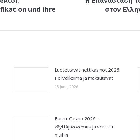
ektor:
Η Επανάσταση τ
fikation und ihre
στον Ελλη
Next
post:
Luotettavat nettikasinot 2026:
Pelivalikoima ja maksutavat
15 June, 2026
Buumi Casino 2026 –
käyttäjäkokemus ja vertailu
muihin