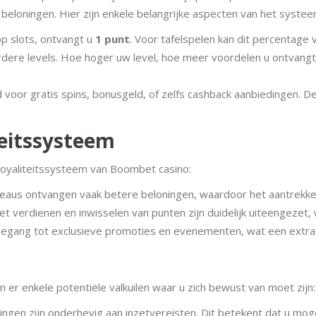
beloningen. Hier zijn enkele belangrijke aspecten van het systee
op slots, ontvangt u
1 punt
. Voor tafelspelen kan dit percentage v
rdere levels. Hoe hoger uw level, hoe meer voordelen u ontvangt
oor gratis spins, bonusgeld, of zelfs cashback aanbiedingen. De
teitssysteem
 loyaliteitssysteem van Boombet casino:
eaus ontvangen vaak betere beloningen, waardoor het aantrekkel
t verdienen en inwisselen van punten zijn duidelijk uiteengezet, 
oegang tot exclusieve promoties en evenementen, wat een extra st
ijn er enkele potentiële valkuilen waar u zich bewust van moet zijn:
gen zijn onderhevig aan inzetvereisten. Dit betekent dat u mog