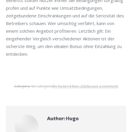
Benefits sollten Nutzer immer die Bedingungen sorgfältig
prüfen und auf Punkte wie Umsatzbedingungen,
zeitgebundene Einschränkungen und auf die Seriosität des
Betreibers schauen. Wer umsichtig verfährt, kann von
einem solchen Angebot profitieren. Letztlich gilt: Ein
eingehender Vergleich verschiedener Aktionen ist der
sicherste Weg, um den idealen Bonus ohne Einzahlung zu
entdecken.
Category:
Sin categoría
By
Hugo
14 May, 2026
Leave a comment
Author:
Hugo