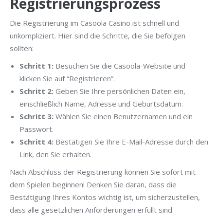
Registrierungsprozess
Die Registrierung im Casoola Casino ist schnell und
unkompliziert. Hier sind die Schritte, die Sie befolgen
sollten:
Schritt 1:
Besuchen Sie die Casoola-Website und
klicken Sie auf “Registrieren”.
Schritt 2:
Geben Sie Ihre persönlichen Daten ein,
einschließlich Name, Adresse und Geburtsdatum.
Schritt 3:
Wählen Sie einen Benutzernamen und ein
Passwort.
Schritt 4:
Bestätigen Sie Ihre E-Mail-Adresse durch den
Link, den Sie erhalten.
Nach Abschluss der Registrierung können Sie sofort mit
dem Spielen beginnen! Denken Sie daran, dass die
Bestätigung Ihres Kontos wichtig ist, um sicherzustellen,
dass alle gesetzlichen Anforderungen erfüllt sind.