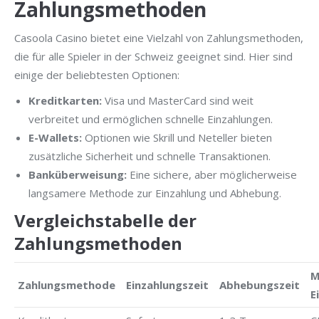
Zahlungsmethoden
Casoola Casino bietet eine Vielzahl von Zahlungsmethoden,
die für alle Spieler in der Schweiz geeignet sind. Hier sind
einige der beliebtesten Optionen:
Kreditkarten:
Visa und MasterCard sind weit
verbreitet und ermöglichen schnelle Einzahlungen.
E-Wallets:
Optionen wie Skrill und Neteller bieten
zusätzliche Sicherheit und schnelle Transaktionen.
Banküberweisung:
Eine sichere, aber möglicherweise
langsamere Methode zur Einzahlung und Abhebung.
Vergleichstabelle der
Zahlungsmethoden
M
Zahlungsmethode
Einzahlungszeit
Abhebungszeit
E