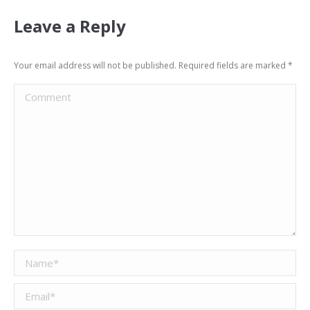
Leave a Reply
Your email address will not be published. Required fields are marked
*
Comment
Name *
Email *