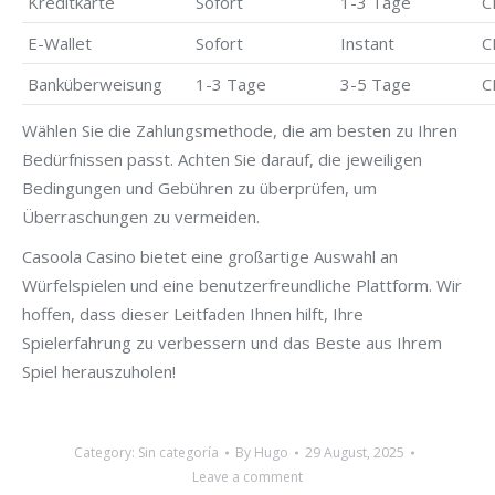
Kreditkarte
Sofort
1-3 Tage
C
E-Wallet
Sofort
Instant
C
Banküberweisung
1-3 Tage
3-5 Tage
C
Wählen Sie die Zahlungsmethode, die am besten zu Ihren
Bedürfnissen passt. Achten Sie darauf, die jeweiligen
Bedingungen und Gebühren zu überprüfen, um
Überraschungen zu vermeiden.
Casoola Casino bietet eine großartige Auswahl an
Würfelspielen und eine benutzerfreundliche Plattform. Wir
hoffen, dass dieser Leitfaden Ihnen hilft, Ihre
Spielerfahrung zu verbessern und das Beste aus Ihrem
Spiel herauszuholen!
Category:
Sin categoría
By
Hugo
29 August, 2025
Leave a comment