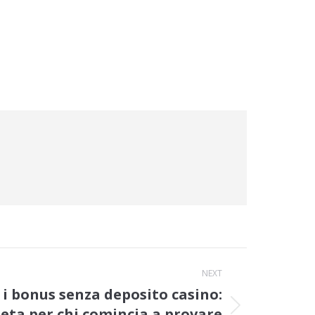
NEXT
 i bonus senza deposito casino:
ta per chi comincia a provare