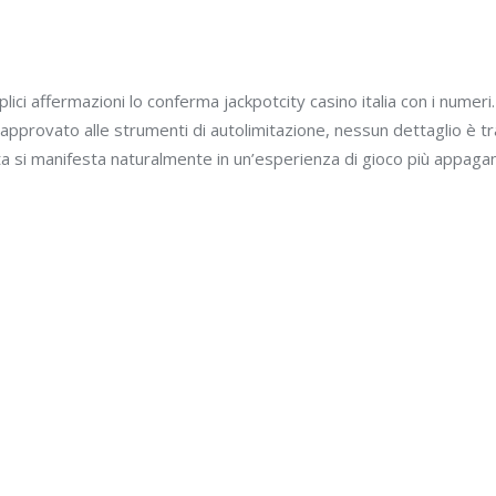
lici affermazioni lo conferma jackpotcity casino italia con i numer
 approvato alle strumenti di autolimitazione, nessun dettaglio è tr
cata si manifesta naturalmente in un’esperienza di gioco più appaga