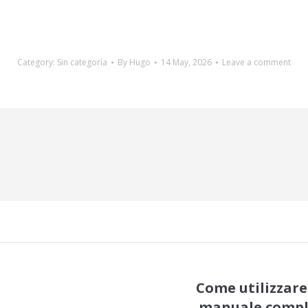
Category:
Sin categoría
By
Hugo
14 May, 2026
Leave a comment
Come utilizzare
manuale comple
Next