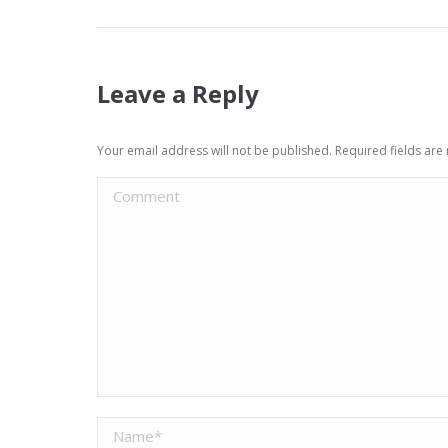
Leave a Reply
Your email address will not be published. Required fields ar
Comment
Name *