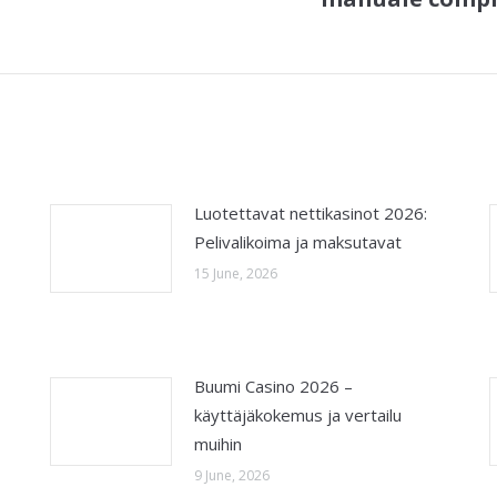
post:
Luotettavat nettikasinot 2026:
Pelivalikoima ja maksutavat
15 June, 2026
Buumi Casino 2026 –
käyttäjäkokemus ja vertailu
muihin
9 June, 2026