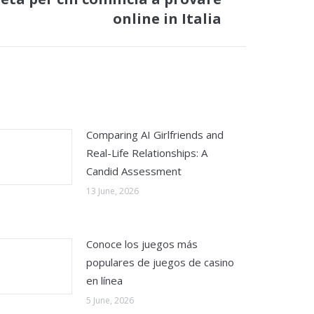
online in Italia
Comparing AI Girlfriends and
Real-Life Relationships: A
Candid Assessment
13 June, 2026
Conoce los juegos más
populares de juegos de casino
en línea
5 June, 2026