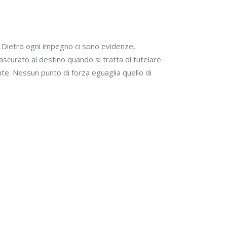
i. Dietro ogni impegno ci sono evidenze,
ascurato al destino quando si tratta di tutelare
nte. Nessun punto di forza eguaglia quello di