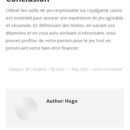
Utiliser les outils de jeu responsable sur royalgame casino
est essentiel pour assurer une expérience de jeu agréable
et sécurisée. En définissant des limites, en suivant vos
dépenses et en vous auto-excluant si nécessaire, vous
pouvez profiter de votre passion pour le jeu tout en
préservant votre bien-être financier.
Category:
Sin categoría
By
Hugo
1 May, 2025
Leave a comment
Author:
Hugo