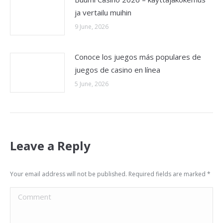
ja vertailu muihin
9 June, 2026
Conoce los juegos más populares de
juegos de casino en línea
5 June, 2026
Leave a Reply
Your email address will not be published. Required fields are marked
*
Comment