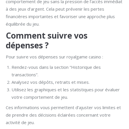
comportement de jeu sans la pression de l’accès immédiat
à des jeux d’argent. Cela peut prévenir les pertes
financières importantes et favoriser une approche plus
équilibrée du jeu.
Comment suivre vos
dépenses ?
Pour suivre vos dépenses sur royalgame casino :
Rendez-vous dans la section “Historique des
transactions”.
Analysez vos dépôts, retraits et mises.
Utilisez les graphiques et les statistiques pour évaluer
votre comportement de jeu.
Ces informations vous permettent d’ajuster vos limites et
de prendre des décisions éclairées concernant votre
activité de jeu.