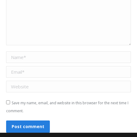
Name *
Email *
Website
Save my name, email, and website in this browser for the next time I
comment.
Post comment