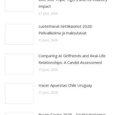
Impact
27 June, 2026
Luotettavat nettikasinot 2026:
Pelivalikoima ja maksutavat
15 June, 2026
Comparing AI Girlfriends and Real-Life
Relationships: A Candid Assessment
13 June, 2026
Hacer Apuestas Chile Uruguay
11 June, 2026
Buumi Casino 2026 – käyttäjäkokemus