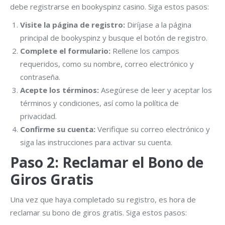
debe registrarse en bookyspinz casino. Siga estos pasos:
Visite la página de registro:
Diríjase a la página
principal de bookyspinz y busque el botón de registro.
Complete el formulario:
Rellene los campos
requeridos, como su nombre, correo electrónico y
contraseña.
Acepte los términos:
Asegúrese de leer y aceptar los
términos y condiciones, así como la política de
privacidad.
Confirme su cuenta:
Verifique su correo electrónico y
siga las instrucciones para activar su cuenta.
Paso 2: Reclamar el Bono de
Giros Gratis
Una vez que haya completado su registro, es hora de
reclamar su bono de giros gratis. Siga estos pasos: