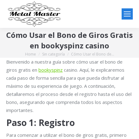
Cómo Usar el Bono de Giros Gratis
en bookyspinz casino
Home
Sin categoría
Cómo Usar el Bono de…
You are here:
Bienvenido a nuestra guía sobre cómo usar el bono de
giros gratis en
bookyspinz
casino. Aquí, le explicaremos
cada paso de forma sencilla para que pueda disfrutar al
máximo de su experiencia de juego. A continuación,
detallaremos el proceso desde el registro hasta el uso del
bono, asegurando que comprenda todos los aspectos
importantes.
Paso 1: Registro
Para comenzar a utilizar el bono de giros gratis, primero