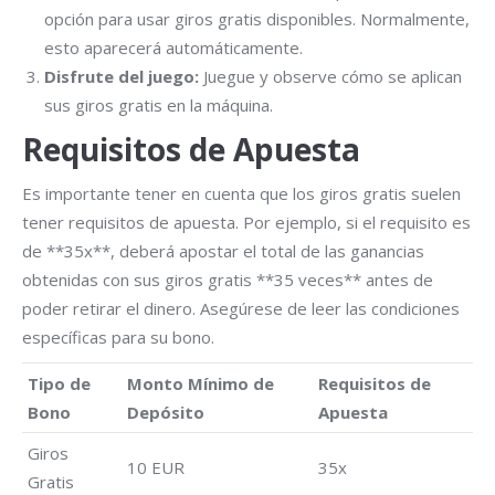
opción para usar giros gratis disponibles. Normalmente,
esto aparecerá automáticamente.
Disfrute del juego:
Juegue y observe cómo se aplican
sus giros gratis en la máquina.
Requisitos de Apuesta
Es importante tener en cuenta que los giros gratis suelen
tener requisitos de apuesta. Por ejemplo, si el requisito es
de **35x**, deberá apostar el total de las ganancias
obtenidas con sus giros gratis **35 veces** antes de
poder retirar el dinero. Asegúrese de leer las condiciones
específicas para su bono.
Tipo de
Monto Mínimo de
Requisitos de
Bono
Depósito
Apuesta
Giros
10 EUR
35x
Gratis