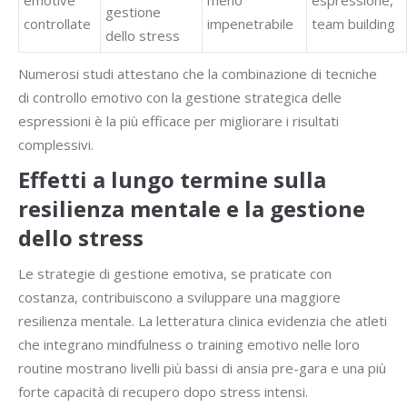
emotive
meno
espressione,
gestione
controllate
impenetrabile
team building
dello stress
Numerosi studi attestano che la combinazione di tecniche
di controllo emotivo con la gestione strategica delle
espressioni è la più efficace per migliorare i risultati
complessivi.
Effetti a lungo termine sulla
resilienza mentale e la gestione
dello stress
Le strategie di gestione emotiva, se praticate con
costanza, contribuiscono a sviluppare una maggiore
resilienza mentale. La letteratura clinica evidenzia che atleti
che integrano mindfulness o training emotivo nelle loro
routine mostrano livelli più bassi di ansia pre-gara e una più
forte capacità di recupero dopo stress intensi.