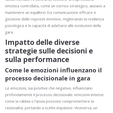
emotiva controllata, come un sorriso strategico, aiutano a
mantenere un equilibrio tra comunicazione efficace e
gestione delle risposte emotive, migliorando la resilienza
psicologica e la capacità di adattarsi alle evoluzioni della
gara.
Impatto delle diverse
strategie sulle decisioni e
sulla performance
Come le emozioni influenzano il
processo decisionale in gara
Le emozioni, sia positive che negative, influenzano
profondamente il processo decisionale: emozioni intense
come la rabbia o l’ansia possono compromettere la
razionalità, portando a scelte impulsive. Viceversa, un