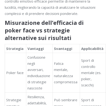
controllo emotivo efficace permette di mantenere la
lucidità, migliorando la capacità di analizzare le situazioni
complessi e di prendere decisioni ponderate.
Misurazione dell’efficacia di
poker face vs strategie
alternative sui risultati
Strategia
Vantaggi
Svantaggi
Applicabilità
Confusione
Sport di
negli
Fatica
controllo
avversari,
mentale,
Poker face
mentale (es.
individuazione
naturalezza
poker,
di strategie
compromessa
scacchi)
nascoste
Resilienza,
Strategie
Può sembrare
Sport di
adattabilità,