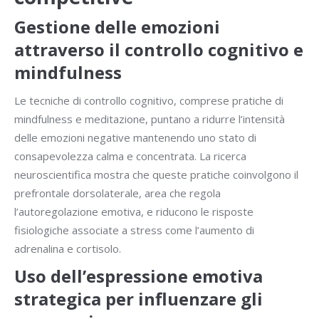
Gestione delle emozioni
attraverso il controllo cognitivo e
mindfulness
Le tecniche di controllo cognitivo, comprese pratiche di
mindfulness e meditazione, puntano a ridurre l’intensità
delle emozioni negative mantenendo uno stato di
consapevolezza calma e concentrata. La ricerca
neuroscientifica mostra che queste pratiche coinvolgono il
prefrontale dorsolaterale, area che regola
l’autoregolazione emotiva, e riducono le risposte
fisiologiche associate a stress come l’aumento di
adrenalina e cortisolo.
Uso dell’espressione emotiva
strategica per influenzare gli