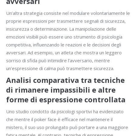
avversari
Un’altra strategia consiste nel modulare volontariamente le
proprie espressioni per trasmettere segnali di sicurezza,
insicurezza o determinazione. La manipolazione delle
emozioni visibili può essere uno strumento di psicologia
competitiva, influenzando le reazioni e le decisioni degli
avversari. Ad esempio, un atleta che mostra un leggero
sorriso di sfida può intimidire l’avversario, mentre
un’espressione di calma può trasmettere sicurezza.
Analisi comparativa tra tecniche
di rimanere impassibili e altre
forme di espressione controllata
Uno studio condotto da psicologi sportivi ha evidenziato
che mentre il poker face è efficace nel mantenere il
mistero, il suo uso prolungato può portare a una maggiore
fatica mentale. Al contrario, tecniche di espressione