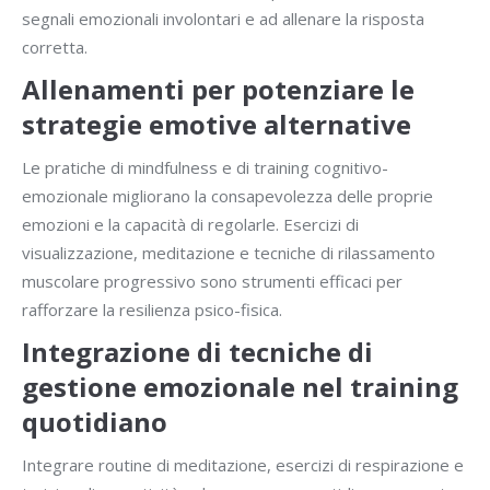
segnali emozionali involontari e ad allenare la risposta
corretta.
Allenamenti per potenziare le
strategie emotive alternative
Le pratiche di mindfulness e di training cognitivo-
emozionale migliorano la consapevolezza delle proprie
emozioni e la capacità di regolarle. Esercizi di
visualizzazione, meditazione e tecniche di rilassamento
muscolare progressivo sono strumenti efficaci per
rafforzare la resilienza psico-fisica.
Integrazione di tecniche di
gestione emozionale nel training
quotidiano
Integrare routine di meditazione, esercizi di respirazione e