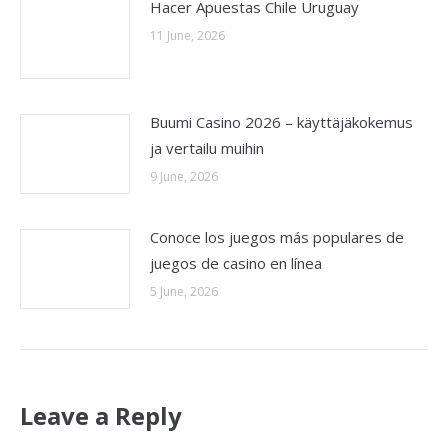
Hacer Apuestas Chile Uruguay
11 June, 2026
Buumi Casino 2026 – käyttäjäkokemus
ja vertailu muihin
9 June, 2026
Conoce los juegos más populares de
juegos de casino en línea
5 June, 2026
Leave a Reply