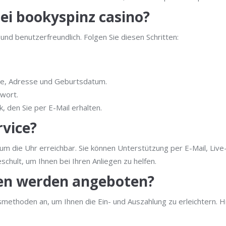
bei bookyspinz casino?
 und benutzerfreundlich. Folgen Sie diesen Schritten:
me, Adresse und Geburtsdatum.
swort.
, den Sie per E-Mail erhalten.
rvice?
m die Uhr erreichbar. Sie können Unterstützung per E-Mail, Live-
eschult, um Ihnen bei Ihren Anliegen zu helfen.
en werden angeboten?
smethoden an, um Ihnen die Ein- und Auszahlung zu erleichtern. H