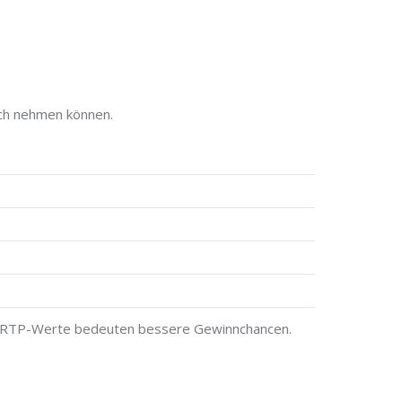
uch nehmen können.
ere RTP-Werte bedeuten bessere Gewinnchancen.