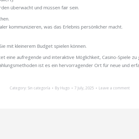
rden überwacht und müssen fair sein.
chen.
ler kommunizieren, was das Erlebnis persönlicher macht.
 Sie mit kleinerem Budget spielen können.
tet eine aufregende und interaktive Möglichkeit, Casino-Spiele zu
hlungsmethoden ist es ein hervorragender Ort für neue und erfa
Category:
Sin categoría
By
Hugo
7 July, 2025
Leave a comment