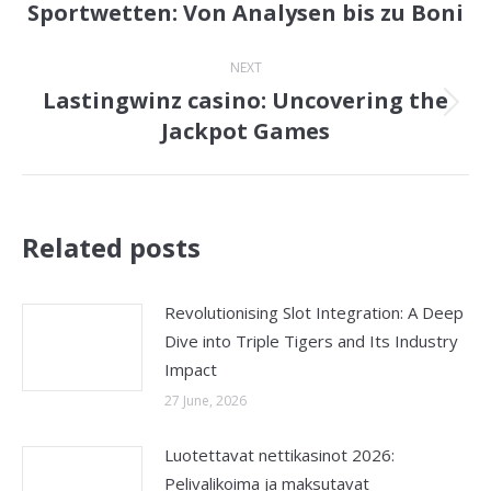
Sportwetten: Von Analysen bis zu Boni
post:
NEXT
Lastingwinz casino: Uncovering the
Next
Jackpot Games
post:
Related posts
Revolutionising Slot Integration: A Deep
Dive into Triple Tigers and Its Industry
Impact
27 June, 2026
Luotettavat nettikasinot 2026:
Pelivalikoima ja maksutavat