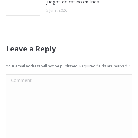
juegos de casino en línea
5 June, 2026
Leave a Reply
Your email address will not be published. Required fields are marked
*
Comment