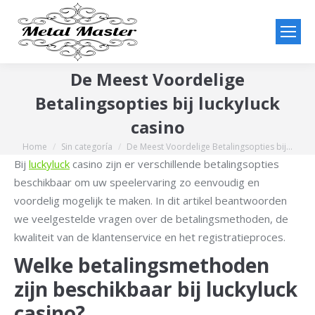
De Meest Voordelige
Betalingsopties bij luckyluck
casino
Home
Sin categoría
De Meest Voordelige Betalingsopties bij…
You are here:
Bij
luckyluck
casino zijn er verschillende betalingsopties
beschikbaar om uw speelervaring zo eenvoudig en
voordelig mogelijk te maken. In dit artikel beantwoorden
we veelgestelde vragen over de betalingsmethoden, de
kwaliteit van de klantenservice en het registratieproces.
Welke betalingsmethoden
zijn beschikbaar bij luckyluck
casino?