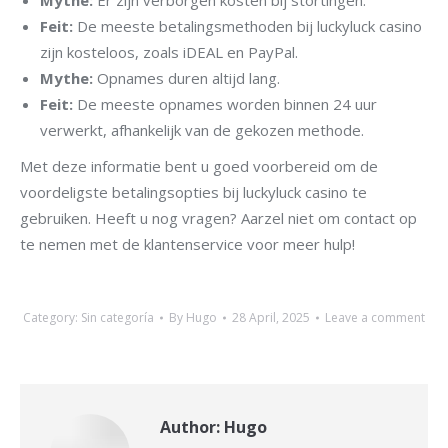
Mythe:
Er zijn verborgen kosten bij stortingen.
Feit:
De meeste betalingsmethoden bij luckyluck casino
zijn kosteloos, zoals iDEAL en PayPal.
Mythe:
Opnames duren altijd lang.
Feit:
De meeste opnames worden binnen 24 uur
verwerkt, afhankelijk van de gekozen methode.
Met deze informatie bent u goed voorbereid om de
voordeligste betalingsopties bij luckyluck casino te
gebruiken. Heeft u nog vragen? Aarzel niet om contact op
te nemen met de klantenservice voor meer hulp!
Category:
Sin categoría
By
Hugo
28 April, 2025
Leave a comment
Author:
Hugo