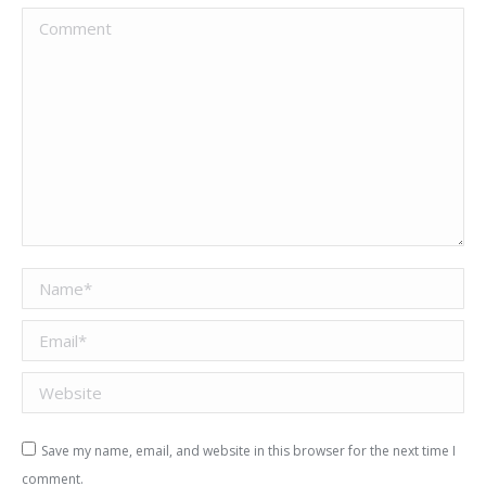
Comment
Name *
Email *
Website
Save my name, email, and website in this browser for the next time I
comment.