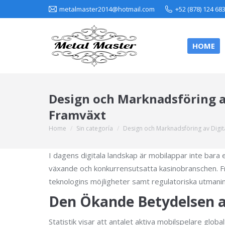
metalmaster2014@hotmail.com
+52 (878) 124 68
HOME
Design och Marknadsföring a
Framväxt
Home
Sin categoría
Design och Marknadsföring av Digi
You are here:
I dagens digitala landskap är mobilappar inte bara 
växande och konkurrensutsatta kasinobranschen. F
teknologins möjligheter samt regulatoriska utmani
Den Ökande Betydelsen a
Statistik visar att antalet aktiva mobilspelare glob