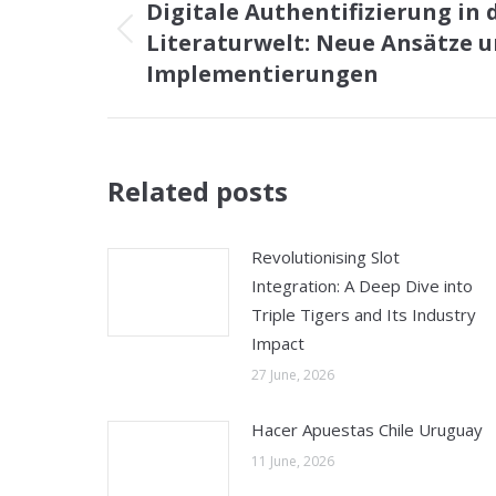
Digitale Authentifizierung in
Literaturwelt: Neue Ansätze u
Previous
post:
Implementierungen
Related posts
Revolutionising Slot
Integration: A Deep Dive into
Triple Tigers and Its Industry
Impact
27 June, 2026
Hacer Apuestas Chile Uruguay
11 June, 2026