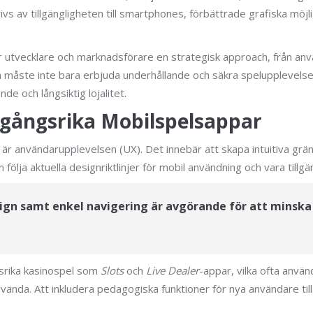
ivs av tillgängligheten till smartphones, förbättrade grafiska möjl
r utvecklare och marknadsförare en strategisk approach, från anvä
on måste inte bara erbjuda underhållande och säkra spelupplevels
 och långsiktig lojalitet.
mgångsrika Mobilspelsappar
r användarupplevelsen (UX). Det innebär att skapa intuitiva grä
ja aktuella designriktlinjer för mobil användning och vara tillgän
sign samt enkel navigering är avgörande för att minsk
gsrika kasinospel som
Slots
och
Live Dealer
-appar, vilka ofta använ
ända. Att inkludera pedagogiska funktioner för nya användare till