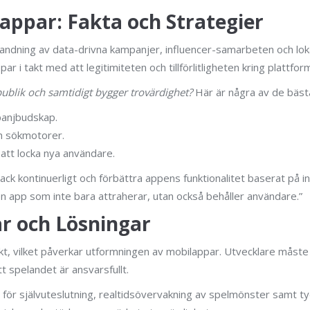
appar: Fakta och Strategier
landning av data-drivna kampanjer, influencer-samarbeten och lok
i takt med att legitimiteten och tillförlitligheten kring plattfor
t publik och samtidigt bygger trovärdighet?
Här är några av de bästa
panjbudskap.
ch sökmotorer.
att locka nya användare.
k kontinuerligt och förbättra appens funktionalitet baserat på ins
 en app som inte bara attraherar, utan också behåller användare.”
r och Lösningar
ikt, vilket påverkar utformningen av mobilappar. Utvecklare måste
t spelandet är ansvarsfullt.
 för självuteslutning, realtidsövervakning av spelmönster samt t