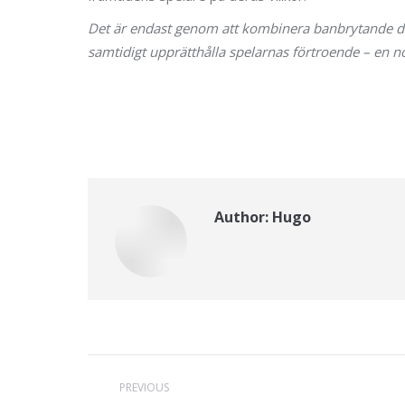
Det är endast genom att kombinera banbrytande des
samtidigt upprätthålla spelarnas förtroende – en nöd
Author:
Hugo
Post
PREVIOUS
navigation