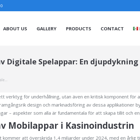
30
ABOUT US
GALLERY
PRODUCTS
CONTACT
v Digitale Spelappar: En djupdykning
tale…
ett verktyg för underhållning, utan även en kritisk komponent för
ramgångsrik design och marknadsföring av dessa applikationer b
ngar – aspekter som alla är fundamentala för att skapa tillit oc
v Mobilappar i Kasinoindustrin
alt kommer att överskrida 1,4 miljarder under 2024, med en årlig t