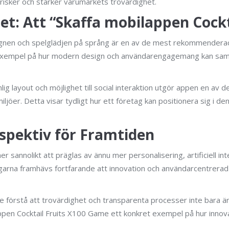
risker och stärker varumärkets trovärdighet.
t: Att “Skaffa mobilappen Cockt
signen och spelglädjen på språng är en av de mest rekommendera
 exempel på hur modern design och användarengagemang kan samve
ig layout och möjlighet till social interaktion utgör appen en a
iljöer. Detta visar tydligt hur ett företag kan positionera sig i 
pektiv för Framtiden
 sannolikt att präglas av ännu mer personalisering, artificiell in
arna framhävs fortfarande att innovation och användarcentrerad d
e förstå att trovärdighet och transparenta processer inte bara är
pen Cocktail Fruits X100 Game ett konkret exempel på hur innovati