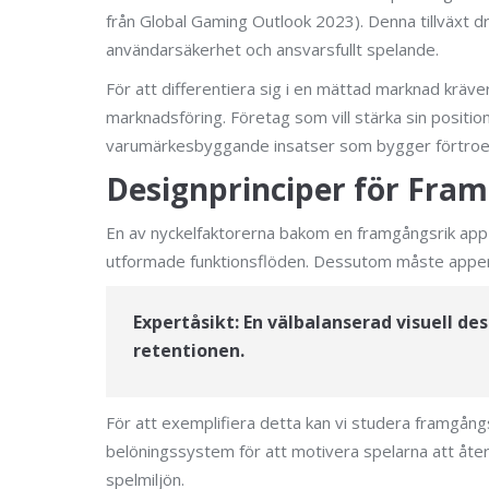
från Global Gaming Outlook 2023). Denna tillväxt dr
användarsäkerhet och ansvarsfullt spelande.
För att differentiera sig i en mättad marknad kräve
marknadsföring. Företag som vill stärka sin positi
varumärkesbyggande insatser som bygger förtroende
Designprinciper för Fra
En av nyckelfaktorerna bakom en framgångsrik app ä
utformade funktionsflöden. Dessutom måste appen föl
Expertåsikt:
En välbalanserad visuell de
retentionen.
För att exemplifiera detta kan vi studera framgån
belöningssystem för att motivera spelarna att återv
spelmiljön.