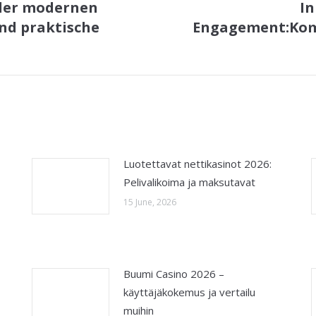
 der modernen
In
nd praktische
Engagement:Kom 
Next
post:
Luotettavat nettikasinot 2026:
Pelivalikoima ja maksutavat
15 June, 2026
Buumi Casino 2026 –
käyttäjäkokemus ja vertailu
muihin