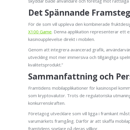
skyddar både användare och företag mot rättsliga 
Det Spännande Framstege
För de som vill uppleva den kombinerade fruktde
X100 Game
. Denna applikation representerar ett
kasinoupplevelse direkt i mobilen.
Genom att integrera avancerad grafik, användarvänl
utveckling mot mer immersiva och tillgängliga spelm
kvalitetsprodukt.”
Sammanfattning och Pers
Framtidens mobilapplikationer för kasinospel kommer
som kryptovalutor. Trots de regulatoriska utmaning
konkurrenskraften.
Företagog utvecklare som vill ligga i framkant måst
varumärkets framgång. Därför är att skaffa mobilap
framtidens spelare på deras villkor.