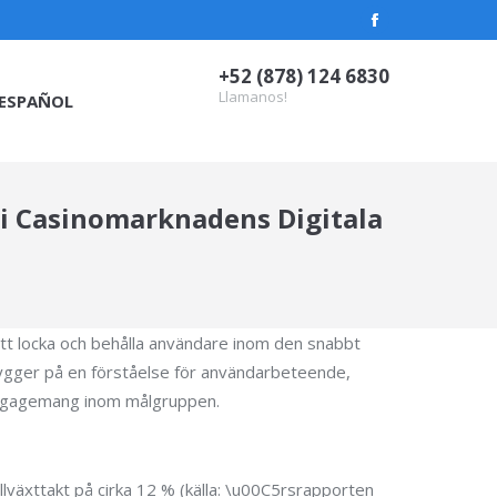
Facebook
page
+52 (878) 124 6830
opens
Llamanos!
ESPAÑOL
in
new
window
 i Casinomarknadens Digitala
 att locka och behålla användare inom den snabbt
ygger på en förståelse för användarbeteende,
h engagemang inom målgruppen.
illväxttakt på cirka 12 % (källa: \u00C5rsrapporten