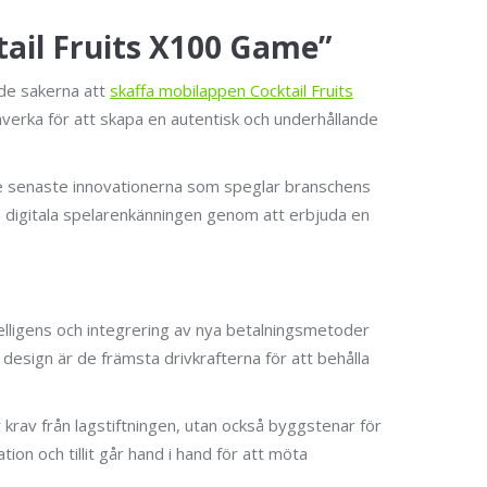
ail Fruits X100 Game”
de sakerna att
skaffa mobilappen Cocktail Fruits
rka för att skapa en autentisk och underhållande
v de senaste innovationerna som speglar branschens
den digitala spelarenkänningen genom att erbjuda en
telligens och integrering av nya betalningsmetoder
esign är de främsta drivkrafterna för att behålla
 krav från lagstiftningen, utan också byggstenar för
on och tillit går hand i hand för att möta