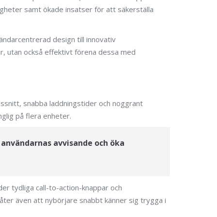
igheter samt ökade insatser för att säkerställa
ndarcentrerad design till innovativ
er, utan också effektivt förena dessa med
nssnitt, snabba laddningstider och noggrant
glig på flera enheter.
a användarnas avvisande och öka
der tydliga call-to-action-knappar och
åter även att nybörjare snabbt känner sig trygga i