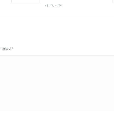
9 June, 2026
e marked
*