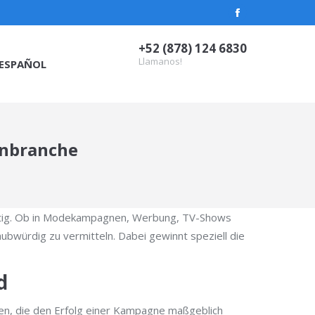
Facebook
page
+52 (878) 124 6830
opens
Llamanos!
ESPAÑOL
in
new
window
enbranche
stetig. Ob in Modekampagnen, Werbung, TV-Shows
ubwürdig zu vermitteln. Dabei gewinnt speziell die
d
oren, die den Erfolg einer Kampagne maßgeblich