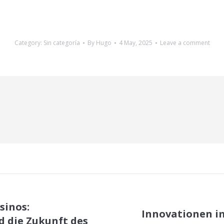
Category:
Sin categoría
By
Hugo
4 May, 2025
Leave a comment
sinos:
Innovationen i
d die Zukunft des
Next