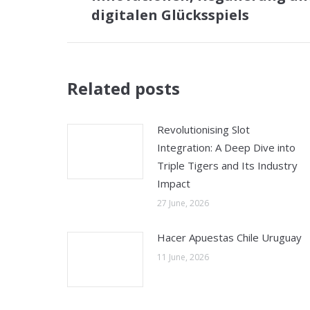
post:
digitalen Glücksspiels
Related posts
Revolutionising Slot
Integration: A Deep Dive into
Triple Tigers and Its Industry
Impact
27 June, 2026
Hacer Apuestas Chile Uruguay
11 June, 2026