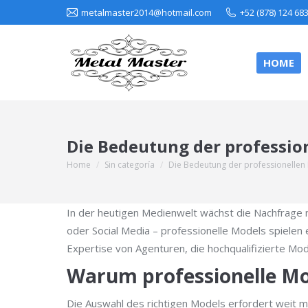
metalmaster2014@hotmail.com
+52 (878) 124 68
HOME
Die Bedeutung der professio
Home
Sin categoría
Die Bedeutung der professionellen
You are here:
In der heutigen Medienwelt wächst die Nachfrage 
oder Social Media – professionelle Models spielen
Expertise von Agenturen, die hochqualifizierte Mo
Warum professionelle Mo
Die Auswahl des richtigen Models erfordert weit me