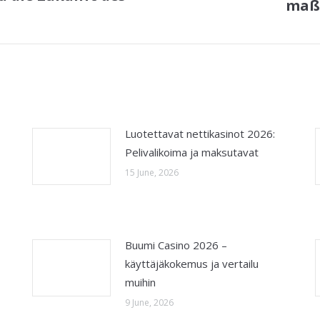
maß
post:
Luotettavat nettikasinot 2026:
Pelivalikoima ja maksutavat
15 June, 2026
Buumi Casino 2026 –
käyttäjäkokemus ja vertailu
muihin
9 June, 2026