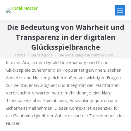
Die Bedeutung von Wahrheit und
Transparenz in der digitalen
Glücksspielbranche
Home
Sin categoría
Die Bedeutung von Wahrheit und…
You are here:
In einer Ära, in der digitale Unterhaltung und Online-
Glücksspiele zunehmend an Popularität gewinnen, stehen
Anbieter und Nutzer gleichermaßen vor wichtigen Fragen
zur Vertrauenswürdigkeit und Integrität der Plattformen.
Verbraucher erwarten heute mehr denn je eine klare
Transparenz über Spielabläufe, Auszahlungsquoten und
Sicherheitsmaßnahmen. Dieser Kontext ist essenziell für
die Glaubwürdigkeit der Anbieter und die Zufriedenheit der
Nutzer.