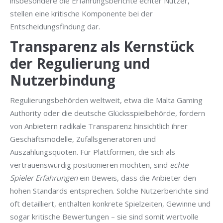
insbesondere die Erfahrungsberichte echter Nutzer,
stellen eine kritische Komponente bei der
Entscheidungsfindung dar.
Transparenz als Kernstück
der Regulierung und
Nutzerbindung
Regulierungsbehörden weltweit, etwa die Malta Gaming
Authority oder die deutsche Glücksspielbehörde, fordern
von Anbietern radikale Transparenz hinsichtlich ihrer
Geschäftsmodelle, Zufallsgeneratoren und
Auszahlungsquoten. Für Plattformen, die sich als
vertrauenswürdig positionieren möchten, sind
echte
Spieler Erfahrungen
ein Beweis, dass die Anbieter den
hohen Standards entsprechen. Solche Nutzerberichte sind
oft detailliert, enthalten konkrete Spielzeiten, Gewinne und
sogar kritische Bewertungen – sie sind somit wertvolle