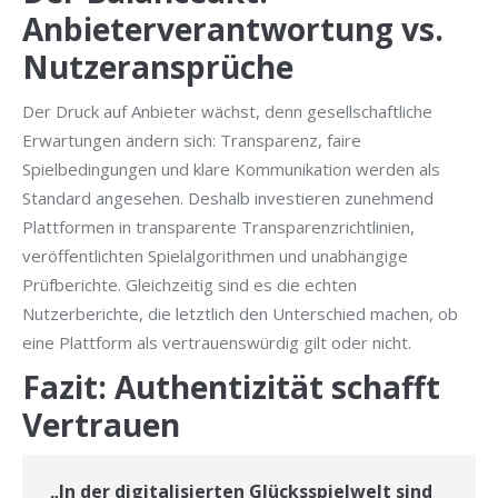
Anbieterverantwortung vs.
Nutzeransprüche
Der Druck auf Anbieter wächst, denn gesellschaftliche
Erwartungen ändern sich: Transparenz, faire
Spielbedingungen und klare Kommunikation werden als
Standard angesehen. Deshalb investieren zunehmend
Plattformen in transparente Transparenzrichtlinien,
veröffentlichten Spielalgorithmen und unabhängige
Prüfberichte. Gleichzeitig sind es die echten
Nutzerberichte, die letztlich den Unterschied machen, ob
eine Plattform als vertrauenswürdig gilt oder nicht.
Fazit: Authentizität schafft
Vertrauen
„In der digitalisierten Glücksspielwelt sind