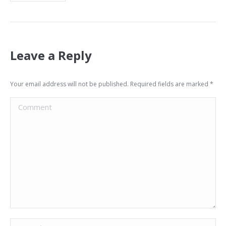
Leave a Reply
Your email address will not be published. Required fields are marked
*
Comment
Name *