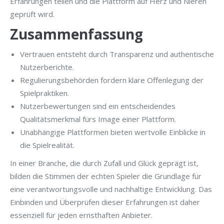
Erfahrungen teilen und die Plattform auf Herz und Nieren
geprüft wird.
Zusammenfassung
Vertrauen entsteht durch Transparenz und authentische
Nutzerberichte.
Regulierungsbehörden fordern klare Offenlegung der
Spielpraktiken.
Nutzerbewertungen sind ein entscheidendes
Qualitätsmerkmal fürs Image einer Plattform.
Unabhängige Plattformen bieten wertvolle Einblicke in
die Spielrealität.
In einer Branche, die durch Zufall und Glück geprägt ist,
bilden die Stimmen der echten Spieler die Grundlage für
eine verantwortungsvolle und nachhaltige Entwicklung. Das
Einbinden und Überprüfen dieser Erfahrungen ist daher
essenziell für jeden ernsthaften Anbieter.