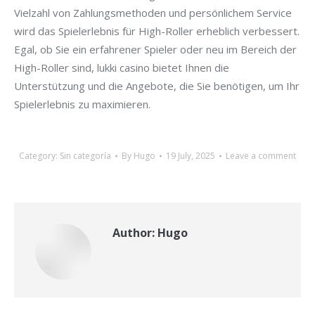
Vielzahl von Zahlungsmethoden und persönlichem Service
wird das Spielerlebnis für High-Roller erheblich verbessert.
Egal, ob Sie ein erfahrener Spieler oder neu im Bereich der
High-Roller sind, lukki casino bietet Ihnen die
Unterstützung und die Angebote, die Sie benötigen, um Ihr
Spielerlebnis zu maximieren.
Category:
Sin categoría
By
Hugo
19 July, 2025
Leave a comment
Author:
Hugo