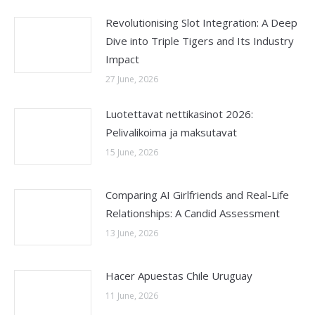
Revolutionising Slot Integration: A Deep
Dive into Triple Tigers and Its Industry
Impact
27 June, 2026
Luotettavat nettikasinot 2026:
Pelivalikoima ja maksutavat
15 June, 2026
Comparing AI Girlfriends and Real-Life
Relationships: A Candid Assessment
13 June, 2026
Hacer Apuestas Chile Uruguay
11 June, 2026