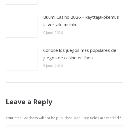
Buumi Casino 2026 – käyttäjäkokemus
ja vertailu muihin
9 June, 2026
Conoce los juegos más populares de
juegos de casino en línea
5 June, 2026
Leave a Reply
Your email address will not be published. Required fields are marked
*