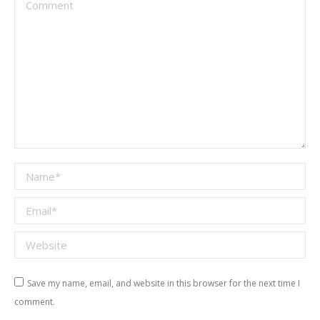
Comment
Name *
Email *
Website
Save my name, email, and website in this browser for the next time I
comment.