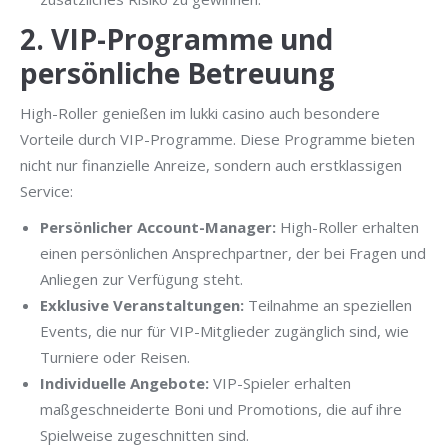
2. VIP-Programme und
persönliche Betreuung
High-Roller genießen im lukki casino auch besondere
Vorteile durch VIP-Programme. Diese Programme bieten
nicht nur finanzielle Anreize, sondern auch erstklassigen
Service:
Persönlicher Account-Manager:
High-Roller erhalten
einen persönlichen Ansprechpartner, der bei Fragen und
Anliegen zur Verfügung steht.
Exklusive Veranstaltungen:
Teilnahme an speziellen
Events, die nur für VIP-Mitglieder zugänglich sind, wie
Turniere oder Reisen.
Individuelle Angebote:
VIP-Spieler erhalten
maßgeschneiderte Boni und Promotions, die auf ihre
Spielweise zugeschnitten sind.