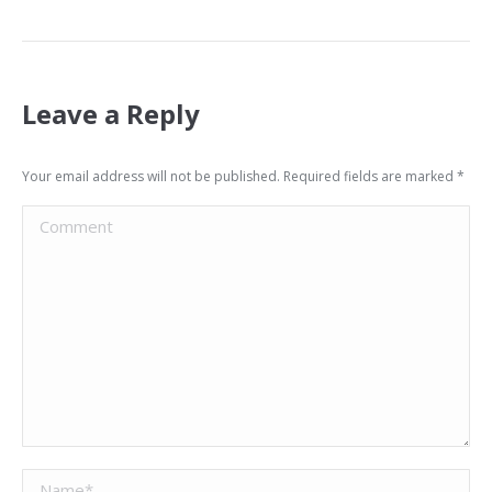
Leave a Reply
Your email address will not be published. Required fields are marked
*
Comment
Name *