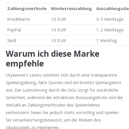
Zahlungsmethode
Mindesteinzahlung
Auszahlungsda
Kreditkarte
10 EUR
3-5 Werktage
PayPal
10 EUR
1-2 Werktage
Skrill
10 EUR
1 Werktag
Warum ich diese Marke
empfehle
citywinnerz casino zeichnet sich durch eine transparente
Spielumgebung, faire Quoten und ein breites Spielangebot
aus. Die Lizenzierung durch die GGL sorgt für zusätzliche
Sicherheit, während die attraktiven Bonusangebote und die
Vielzahl an Zahlungsmethoden das Spielerlebnis
verbessern. Seien Sie jedoch stets vorsichtig und spielen
Sie verantwortungsbewusst, um die Risiken des
Glücksspiels zu minimieren.