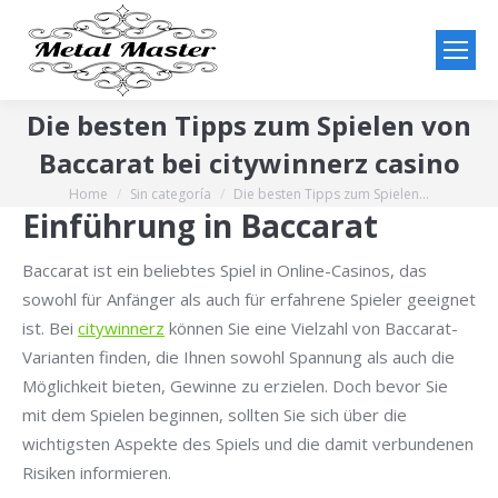
Die besten Tipps zum Spielen von
Baccarat bei citywinnerz casino
Home
Sin categoría
Die besten Tipps zum Spielen…
You are here:
Einführung in Baccarat
Baccarat ist ein beliebtes Spiel in Online-Casinos, das
sowohl für Anfänger als auch für erfahrene Spieler geeignet
ist. Bei
citywinnerz
können Sie eine Vielzahl von Baccarat-
Varianten finden, die Ihnen sowohl Spannung als auch die
Möglichkeit bieten, Gewinne zu erzielen. Doch bevor Sie
mit dem Spielen beginnen, sollten Sie sich über die
wichtigsten Aspekte des Spiels und die damit verbundenen
Risiken informieren.