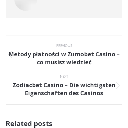
Post
PREVIOUS
navigation
Metody płatności w Zumobet Casino –
Previous
co musisz wiedzieć
post:
NEXT
Zodiacbet Casino – Die wichtigsten
Next
Eigenschaften des Casinos
post:
Related posts