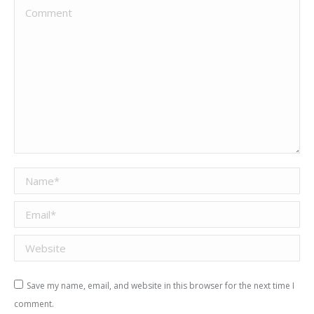
Comment
Name *
Email *
Website
Save my name, email, and website in this browser for the next time I
comment.