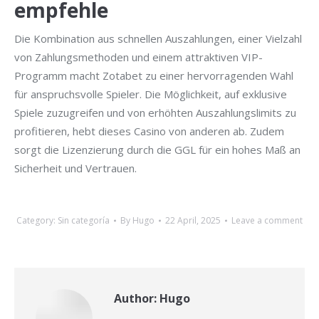
empfehle
Die Kombination aus schnellen Auszahlungen, einer Vielzahl
von Zahlungsmethoden und einem attraktiven VIP-
Programm macht Zotabet zu einer hervorragenden Wahl
für anspruchsvolle Spieler. Die Möglichkeit, auf exklusive
Spiele zuzugreifen und von erhöhten Auszahlungslimits zu
profitieren, hebt dieses Casino von anderen ab. Zudem
sorgt die Lizenzierung durch die GGL für ein hohes Maß an
Sicherheit und Vertrauen.
Category:
Sin categoría
By
Hugo
22 April, 2025
Leave a comment
Author:
Hugo