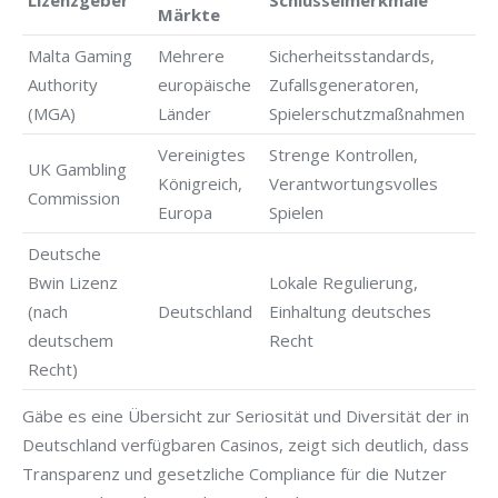
Lizenzgeber
Schlüsselmerkmale
Märkte
Malta Gaming
Mehrere
Sicherheitsstandards,
Authority
europäische
Zufallsgeneratoren,
(MGA)
Länder
Spielerschutzmaßnahmen
Vereinigtes
Strenge Kontrollen,
UK Gambling
Königreich,
Verantwortungsvolles
Commission
Europa
Spielen
Deutsche
Bwin Lizenz
Lokale Regulierung,
(nach
Deutschland
Einhaltung deutsches
deutschem
Recht
Recht)
Gäbe es eine Übersicht zur Seriosität und Diversität der in
Deutschland verfügbaren Casinos, zeigt sich deutlich, dass
Transparenz und gesetzliche Compliance für die Nutzer