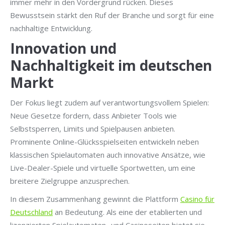
immer mehr in den Vordergrund rücken. Dieses
Bewusstsein stärkt den Ruf der Branche und sorgt für eine
nachhaltige Entwicklung.
Innovation und
Nachhaltigkeit im deutschen
Markt
Der Fokus liegt zudem auf verantwortungsvollem Spielen:
Neue Gesetze fordern, dass Anbieter Tools wie
Selbstsperren, Limits und Spielpausen anbieten.
Prominente Online-Glücksspielseiten entwickeln neben
klassischen Spielautomaten auch innovative Ansätze, wie
Live-Dealer-Spiele und virtuelle Sportwetten, um eine
breitere Zielgruppe anzusprechen.
In diesem Zusammenhang gewinnt die Plattform
Casino für
Deutschland
an Bedeutung. Als eine der etablierten und