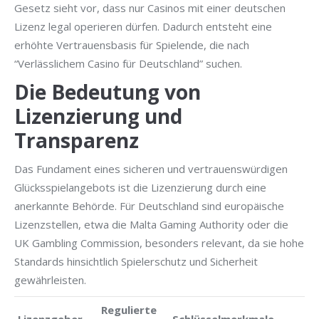
Gesetz sieht vor, dass nur Casinos mit einer deutschen
Lizenz legal operieren dürfen. Dadurch entsteht eine
erhöhte Vertrauensbasis für Spielende, die nach
“Verlässlichem Casino für Deutschland” suchen.
Die Bedeutung von
Lizenzierung und
Transparenz
Das Fundament eines sicheren und vertrauenswürdigen
Glücksspielangebots ist die Lizenzierung durch eine
anerkannte Behörde. Für Deutschland sind europäische
Lizenzstellen, etwa die Malta Gaming Authority oder die
UK Gambling Commission, besonders relevant, da sie hohe
Standards hinsichtlich Spielerschutz und Sicherheit
gewährleisten.
Regulierte