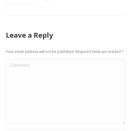
Leave a Reply
Your email address will not be published. Required fields are marked
*
Comment