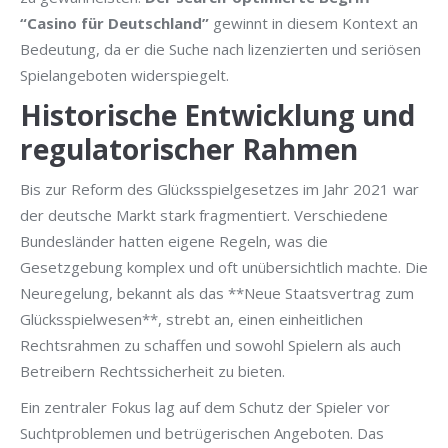
“Casino für Deutschland”
gewinnt in diesem Kontext an
Bedeutung, da er die Suche nach lizenzierten und seriösen
Spielangeboten widerspiegelt.
Historische Entwicklung und
regulatorischer Rahmen
Bis zur Reform des Glücksspielgesetzes im Jahr 2021 war
der deutsche Markt stark fragmentiert. Verschiedene
Bundesländer hatten eigene Regeln, was die
Gesetzgebung komplex und oft unübersichtlich machte. Die
Neuregelung, bekannt als das **Neue Staatsvertrag zum
Glücksspielwesen**, strebt an, einen einheitlichen
Rechtsrahmen zu schaffen und sowohl Spielern als auch
Betreibern Rechtssicherheit zu bieten.
Ein zentraler Fokus lag auf dem Schutz der Spieler vor
Suchtproblemen und betrügerischen Angeboten. Das