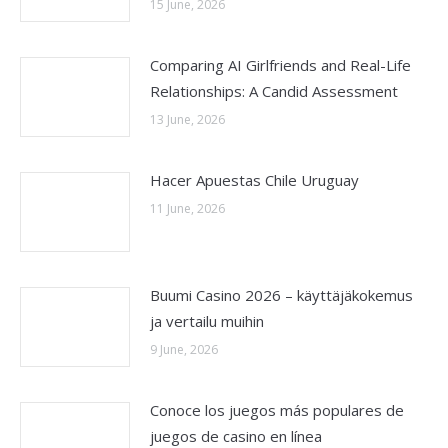
15 June, 2026
Comparing AI Girlfriends and Real-Life
Relationships: A Candid Assessment
13 June, 2026
Hacer Apuestas Chile Uruguay
11 June, 2026
Buumi Casino 2026 – käyttäjäkokemus
ja vertailu muihin
9 June, 2026
Conoce los juegos más populares de
juegos de casino en línea