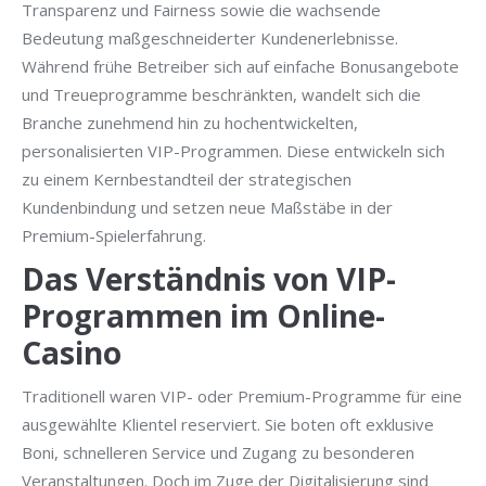
Transparenz und Fairness sowie die wachsende
Bedeutung maßgeschneiderter Kundenerlebnisse.
Während frühe Betreiber sich auf einfache Bonusangebote
und Treueprogramme beschränkten, wandelt sich die
Branche zunehmend hin zu hochentwickelten,
personalisierten VIP-Programmen. Diese entwickeln sich
zu einem Kernbestandteil der strategischen
Kundenbindung und setzen neue Maßstäbe in der
Premium-Spielerfahrung.
Das Verständnis von VIP-
Programmen im Online-
Casino
Traditionell waren VIP- oder Premium-Programme für eine
ausgewählte Klientel reserviert. Sie boten oft exklusive
Boni, schnelleren Service und Zugang zu besonderen
Veranstaltungen. Doch im Zuge der Digitalisierung sind