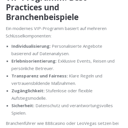
Practices und
Branchenbeispiele
Ein modernes VIP-Programm basiert auf mehreren
Schlüsselkomponenten:
Individualisierung:
Personalisierte Angebote
basierend auf Datenanalysen.
Erlebnisorientierung:
Exklusive Events, Reisen und
persönliche Betreuer.
Transparenz und Fairness:
Klare Regeln und
vertrauensbildende Maßnahmen.
Zugänglichkeit:
Stufenlose oder flexible
Aufstiegsmodelle.
Sicherheit:
Datenschutz und verantwortungsvolles
Spielen.
Branchenführer wie 888casino oder LeoVegas setzen bei