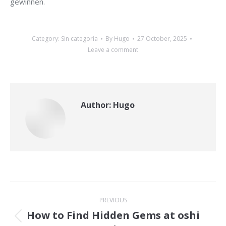
gewinnen.
Category:
Sin categoría
By
Hugo
27 October, 2025
Leave a comment
Author:
Hugo
Post
PREVIOUS
navigation
How to Find Hidden Gems at oshi
Previous