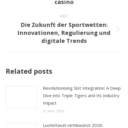
casino
post:
NEXT
Die Zukunft der Sportwetten:
Innovationen, Regulierung und
Next
digitale Trends
post:
Related posts
Revolutionising Slot Integration: A Deep
Dive into Triple Tigers and Its Industry
Impact
27 June, 2026
Luotettavat nettikasinot 2026: