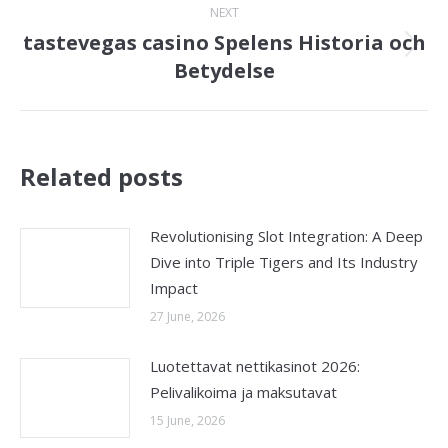
NEXT
tastevegas casino Spelens Historia och
Next
Betydelse
post:
Related posts
Revolutionising Slot Integration: A Deep
Dive into Triple Tigers and Its Industry
Impact
27 June, 2026
Luotettavat nettikasinot 2026:
Pelivalikoima ja maksutavat
15 June, 2026