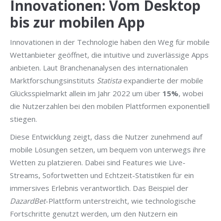
Innovationen: Vom Desktop
bis zur mobilen App
Innovationen in der Technologie haben den Weg für mobile
Wettanbieter geöffnet, die intuitive und zuverlässige Apps
anbieten. Laut Branchenanalysen des internationalen
Marktforschungsinstituts
Statista
expandierte der mobile
Glücksspielmarkt allein im Jahr 2022 um über
15%
, wobei
die Nutzerzahlen bei den mobilen Plattformen exponentiell
stiegen.
Diese Entwicklung zeigt, dass die Nutzer zunehmend auf
mobile Lösungen setzen, um bequem von unterwegs ihre
Wetten zu platzieren. Dabei sind Features wie Live-
Streams, Sofortwetten und Echtzeit-Statistiken für ein
immersives Erlebnis verantwortlich. Das Beispiel der
DazardBet
-Plattform unterstreicht, wie technologische
Fortschritte genutzt werden, um den Nutzern ein