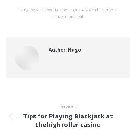
Category:
Sin categoría
By
Hugo
4 November, 2025
Leave a comment
Author:
Hugo
Post
PREVIOUS
navigation
Tips for Playing Blackjack at
Previous
thehighroller casino
post: