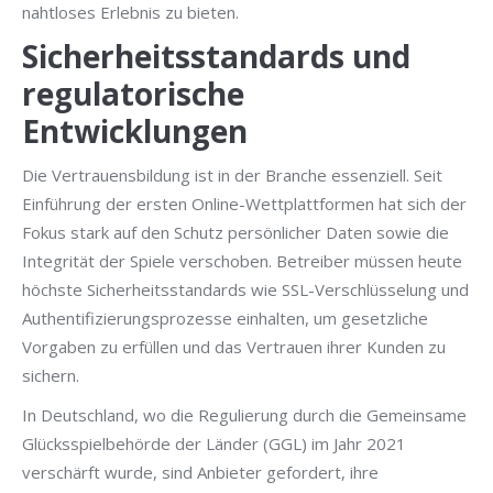
nahtloses Erlebnis zu bieten.
Sicherheitsstandards und
regulatorische
Entwicklungen
Die Vertrauensbildung ist in der Branche essenziell. Seit
Einführung der ersten Online-Wettplattformen hat sich der
Fokus stark auf den Schutz persönlicher Daten sowie die
Integrität der Spiele verschoben. Betreiber müssen heute
höchste Sicherheitsstandards wie SSL-Verschlüsselung und
Authentifizierungsprozesse einhalten, um gesetzliche
Vorgaben zu erfüllen und das Vertrauen ihrer Kunden zu
sichern.
In Deutschland, wo die Regulierung durch die Gemeinsame
Glücksspielbehörde der Länder (GGL) im Jahr 2021
verschärft wurde, sind Anbieter gefordert, ihre