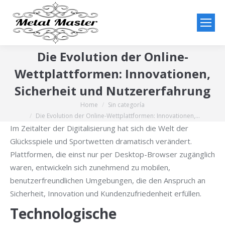
Die Evolution der Online-
Wettplattformen: Innovationen,
Sicherheit und Nutzererfahrung
Home
Sin categoría
You are here:
Die Evolution der Online-Wettplattformen: Innovationen,…
Im Zeitalter der Digitalisierung hat sich die Welt der
Glücksspiele und Sportwetten dramatisch verändert.
Plattformen, die einst nur per Desktop-Browser zugänglich
waren, entwickeln sich zunehmend zu mobilen,
benutzerfreundlichen Umgebungen, die den Anspruch an
Sicherheit, Innovation und Kundenzufriedenheit erfüllen.
Technologische