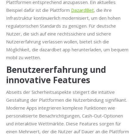
Plattformen entsprechend anzupassen. Ein aktuelles
Beispiel dafür ist die Plattform
DazardBet
, die ihre
Infrastruktur kontinuierlich modernisiert, um den hohen
regulatorischen Standards zu genügen. Für deutsche
Nutzer, die sich auf eine rechtssichere und sichere
Nutzererfahrung verlassen wollen, bietet sich die
Möglichkeit, die dazardbet app herunterladen, um bequem
mobil zu wetten.
Benutzererfahrung und
innovative Features
Abseits der Sicherheitsaspekte steigert die intuitive
Gestaltung der Plattformen die Nutzerbindung signifikant.
Moderne Apps integrieren komplexe Funktionen wie
personalisierte Benachrichtigungen, Cash-Out-Optionen
und interaktive Wettmärkte. Diese Features sorgen für
einen Mehrwert, der die Nutzer auf Dauer an die Plattform