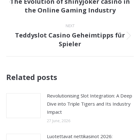
The Evolution of shinyjoker casino in
Previous
the Online Gaming Industry
post:
NEXT
Teddyslot Casino Geheimtipps für
Next
Spieler
post:
Related posts
Revolutionising Slot Integration: A Deep
Dive into Triple Tigers and Its Industry
Impact
27 June, 2026
Luotettavat nettikasinot 2026: