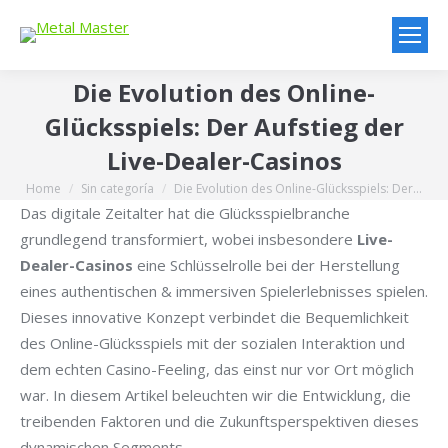
Die Evolution des Online-
Glücksspiels: Der Aufstieg der
Live-Dealer-Casinos
Home
Sin categoría
Die Evolution des Online-Glücksspiels: Der…
You are here:
Das digitale Zeitalter hat die Glücksspielbranche
grundlegend transformiert, wobei insbesondere
Live-
Dealer-Casinos
eine Schlüsselrolle bei der Herstellung
eines authentischen & immersiven Spielerlebnisses spielen.
Dieses innovative Konzept verbindet die Bequemlichkeit
des Online-Glücksspiels mit der sozialen Interaktion und
dem echten Casino-Feeling, das einst nur vor Ort möglich
war. In diesem Artikel beleuchten wir die Entwicklung, die
treibenden Faktoren und die Zukunftsperspektiven dieses
dynamischen Segments.