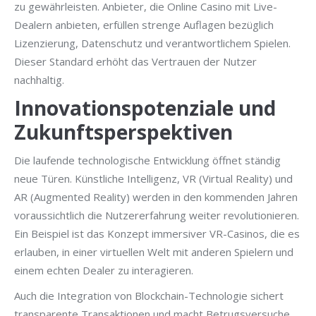
zu gewährleisten. Anbieter, die Online Casino mit Live-
Dealern anbieten, erfüllen strenge Auflagen bezüglich
Lizenzierung, Datenschutz und verantwortlichem Spielen.
Dieser Standard erhöht das Vertrauen der Nutzer
nachhaltig.
Innovationspotenziale und
Zukunftsperspektiven
Die laufende technologische Entwicklung öffnet ständig
neue Türen. Künstliche Intelligenz, VR (Virtual Reality) und
AR (Augmented Reality) werden in den kommenden Jahren
voraussichtlich die Nutzererfahrung weiter revolutionieren.
Ein Beispiel ist das Konzept immersiver VR-Casinos, die es
erlauben, in einer virtuellen Welt mit anderen Spielern und
einem echten Dealer zu interagieren.
Auch die Integration von Blockchain-Technologie sichert
transparente Transaktionen und macht Betrugsversuche