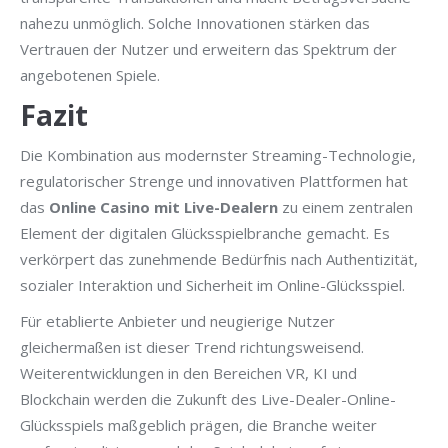
nahezu unmöglich. Solche Innovationen stärken das
Vertrauen der Nutzer und erweitern das Spektrum der
angebotenen Spiele.
Fazit
Die Kombination aus modernster Streaming-Technologie,
regulatorischer Strenge und innovativen Plattformen hat
das
Online Casino mit Live-Dealern
zu einem zentralen
Element der digitalen Glücksspielbranche gemacht. Es
verkörpert das zunehmende Bedürfnis nach Authentizität,
sozialer Interaktion und Sicherheit im Online-Glücksspiel.
Für etablierte Anbieter und neugierige Nutzer
gleichermaßen ist dieser Trend richtungsweisend.
Weiterentwicklungen in den Bereichen VR, KI und
Blockchain werden die Zukunft des Live-Dealer-Online-
Glücksspiels maßgeblich prägen, die Branche weiter