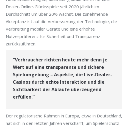
Dealer-Online-Glücksspiele seit 2020 jährlich im
Durchschnitt um über 20% wächst. Die zunehmende
Akzeptanz ist auf die Verbesserung der Technologie, die
Verbreitung mobiler Geräte und eine erhöhte
Nutzerpräferenz für Sicherheit und Transparenz
zurückzuführen.
“Verbraucher richten heute mehr denn je
Wert auf eine transparente und sichere
Spielumgebung – Aspekte, die Live-Dealer-
Casinos durch echte Interaktion und die
Sichtbarkeit der Abläufe überzeugend
erfüllen.”
Der regulatorische Rahmen in Europa, etwa in Deutschland,
hat sich in den letzten Jahren verschärft, um Spielerschutz