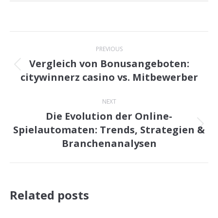
Post
PREVIOUS
navigation
Vergleich von Bonusangeboten:
Previous
citywinnerz casino vs. Mitbewerber
post:
NEXT
Die Evolution der Online-
Spielautomaten: Trends, Strategien &
Next
Branchenanalysen
post:
Related posts