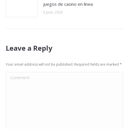
juegos de casino en línea
5 June, 2026
Leave a Reply
Your email address will not be published. Required fields are marked
*
Comment