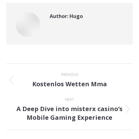
Author:
Hugo
Post
PREVIOUS
navigation
Kostenlos Wetten Mma
Previous
post:
NEXT
A Deep Dive into misterx casino’s
Next
Mobile Gaming Experience
post: