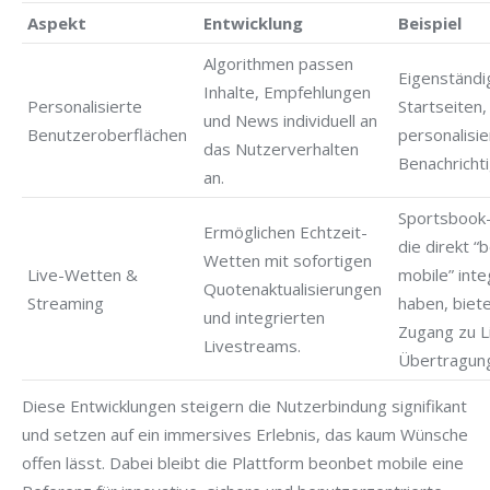
Aspekt
Entwicklung
Beispiel
Algorithmen passen
Eigenständi
Inhalte, Empfehlungen
Personalisierte
Startseiten,
und News individuell an
Benutzeroberflächen
personalisie
das Nutzerverhalten
Benachricht
an.
Sportsbook
Ermöglichen Echtzeit-
die direkt “
Wetten mit sofortigen
Live-Wetten &
mobile” inte
Quotenaktualisierungen
Streaming
haben, biet
und integrierten
Zugang zu L
Livestreams.
Übertragun
Diese Entwicklungen steigern die Nutzerbindung signifikant
und setzen auf ein immersives Erlebnis, das kaum Wünsche
offen lässt. Dabei bleibt die Plattform beonbet mobile eine