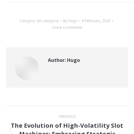
Category:
Sin categoría
By
Hugo
8 February, 2026
Leave a comment
Author:
Hugo
Post
PREVIOUS
navigation
The Evolution of High-Volatility Slot
Machines: Embracing Strategic
Previous