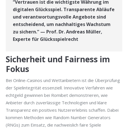
“Vertrauen ist die wichtigste Währung im
digitalen Glücksspiel. Transparente Abläufe
und verantwortungsvolle Angebote sind
entscheidend, um nachhaltiges Wachstum
zu sichern.” —
Prof. Dr. Andreas Müller,
Experte für Glücksspielrecht
Sicherheit und Fairness im
Fokus
Bei Online-Casinos und Wettanbietern ist die Überprüfung
der Spielintegrität essenziell. Innovative Verfahren wie
echtgeld gewinnen bei Romibet
demonstrieren, wie
Anbieter durch zuverlässige Technologien und klare
Transparenz ein positives Nutzererlebnis schaffen. Dabei
kommen Methoden wie Random Number Generators
(RNGs) zum Einsatz, die nachweislich faire Spiele