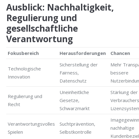
Ausblick: Nachhaltigkeit,
Regulierung und
gesellschaftliche
Verantwortung
Fokusbereich
Herausforderungen
Chancen
Sicherstellung der
Mehr Transp
Technologische
Fairness,
bessere
Innovation
Datenschutz
Nutzerbindu
Uneinheitliche
Stärkung der
Regulierung und
Gesetze,
Verbrauchers
Recht
Schwarzmarkt
Lizenzsyste
Imagegewinn
Verantwortungsvolles
Suchtprävention,
nachhaltige
Spielen
Selbstkontrolle
Kundenbezie