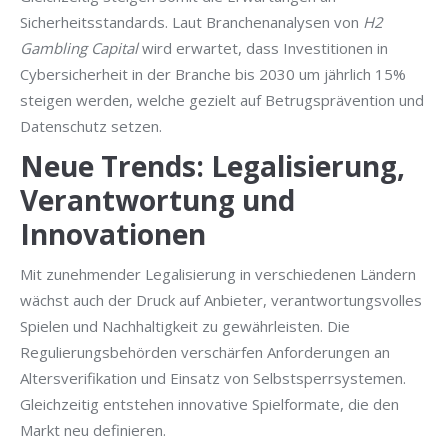
Sicherheitsstandards. Laut Branchenanalysen von
H2
Gambling Capital
wird erwartet, dass Investitionen in
Cybersicherheit in der Branche bis 2030 um jährlich 15%
steigen werden, welche gezielt auf Betrugsprävention und
Datenschutz setzen.
Neue Trends: Legalisierung,
Verantwortung und
Innovationen
Mit zunehmender Legalisierung in verschiedenen Ländern
wächst auch der Druck auf Anbieter, verantwortungsvolles
Spielen und Nachhaltigkeit zu gewährleisten. Die
Regulierungsbehörden verschärfen Anforderungen an
Altersverifikation und Einsatz von Selbstsperrsystemen.
Gleichzeitig entstehen innovative Spielformate, die den
Markt neu definieren.