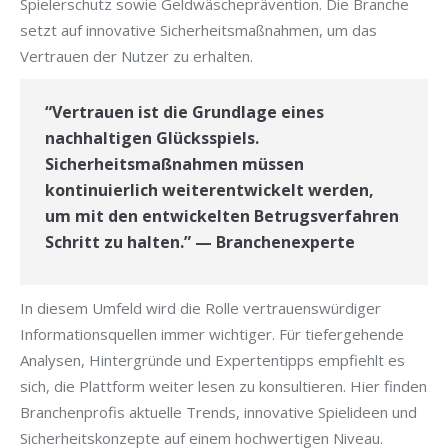
Spielerschutz sowie Geldwäscheprävention. Die Branche
setzt auf innovative Sicherheitsmaßnahmen, um das
Vertrauen der Nutzer zu erhalten.
“Vertrauen ist die Grundlage eines
nachhaltigen Glücksspiels.
Sicherheitsmaßnahmen müssen
kontinuierlich weiterentwickelt werden,
um mit den entwickelten Betrugsverfahren
Schritt zu halten.” — Branchenexperte
In diesem Umfeld wird die Rolle vertrauenswürdiger
Informationsquellen immer wichtiger. Für tiefergehende
Analysen, Hintergründe und Expertentipps empfiehlt es
sich, die Plattform weiter lesen zu konsultieren. Hier finden
Branchenprofis aktuelle Trends, innovative Spielideen und
Sicherheitskonzepte auf einem hochwertigen Niveau.