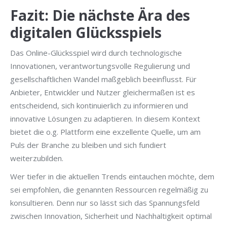
Fazit: Die nächste Ära des
digitalen Glücksspiels
Das Online-Glücksspiel wird durch technologische
Innovationen, verantwortungsvolle Regulierung und
gesellschaftlichen Wandel maßgeblich beeinflusst. Für
Anbieter, Entwickler und Nutzer gleichermaßen ist es
entscheidend, sich kontinuierlich zu informieren und
innovative Lösungen zu adaptieren. In diesem Kontext
bietet die o.g. Plattform eine exzellente Quelle, um am
Puls der Branche zu bleiben und sich fundiert
weiterzubilden.
Wer tiefer in die aktuellen Trends eintauchen möchte, dem
sei empfohlen, die genannten Ressourcen regelmäßig zu
konsultieren. Denn nur so lässt sich das Spannungsfeld
zwischen Innovation, Sicherheit und Nachhaltigkeit optimal