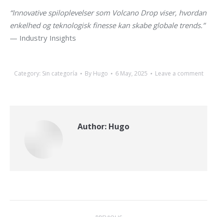
“Innovative spiloplevelser som Volcano Drop viser, hvordan
enkelhed og teknologisk finesse kan skabe globale trends.”
— Industry Insights
Category:
Sin categoría
By
Hugo
6 May, 2025
Leave a comment
Author:
Hugo
Post