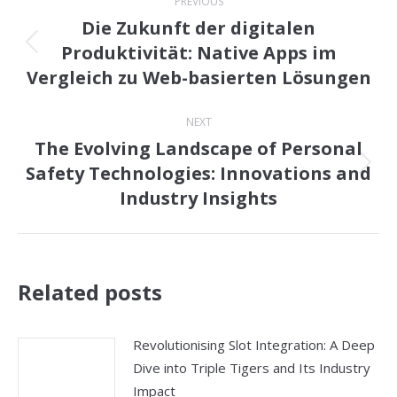
PREVIOUS
navigation
Die Zukunft der digitalen
Produktivität: Native Apps im
Previous
Vergleich zu Web-basierten Lösungen
post:
NEXT
The Evolving Landscape of Personal
Safety Technologies: Innovations and
Next
Industry Insights
post:
Related posts
Revolutionising Slot Integration: A Deep
Dive into Triple Tigers and Its Industry
Impact