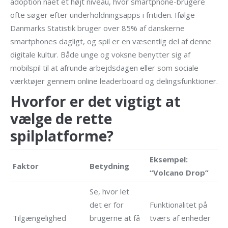
adoption nået et højt niveau, hvor smartphone-brugere
ofte søger efter underholdningsapps i fritiden. Ifølge
Danmarks Statistik bruger over 85% af danskerne
smartphones dagligt, og spil er en væsentlig del af denne
digitale kultur. Både unge og voksne benytter sig af
mobilspil til at afrunde arbejdsdagen eller som sociale
værktøjer gennem online leaderboard og delingsfunktioner.
Hvorfor er det vigtigt at
vælge de rette
spilplatforme?
Eksempel:
Faktor
Betydning
“Volcano Drop”
Se, hvor let
det er for
Funktionalitet på
Tilgængelighed
brugerne at få
tværs af enheder