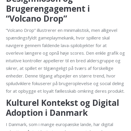
Brugerengagement i
“Volcano Drop”
“Volcano Drop” illustrerer en minimalistisk, men alligevel
spændingsfyldt gameplaymekanik, hvor spillere skal
navigere gennem faldende lava-spilobjekter for at
overleve længere og opnå høje scores. Den enkle grafik og
intuitive kontroller appellerer til en bred aldersgruppe og
sikrer, at spillet er tilgængeligt på tværs af forskellige
enheder. Denne tilgang afspejler en større trend, hvor
spiludviklere fokuserer på brugeroplevelse og social deling
for at opbygge et loyalt fællesskab omkring deres produkt.
Kulturel Kontekst og Digital
Adoption i Danmark
I Danmark, som i mange europæiske lande, har digital