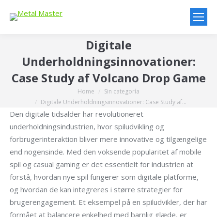
Digitale
Underholdningsinnovationer:
Case Study af Volcano Drop Game
Home
Sin categoría
You are here:
Digitale Underholdningsinnovationer: Case Study af…
Den digitale tidsalder har revolutioneret
underholdningsindustrien, hvor spiludvikling og
forbrugerinteraktion bliver mere innovative og tilgængelige
end nogensinde. Med den voksende popularitet af mobile
spil og casual gaming er det essentielt for industrien at
forstå, hvordan nye spil fungerer som digitale platforme,
og hvordan de kan integreres i større strategier for
brugerengagement. Et eksempel på en spiludvikler, der har
formået at balancere enkelhed med barnlig glæde, er