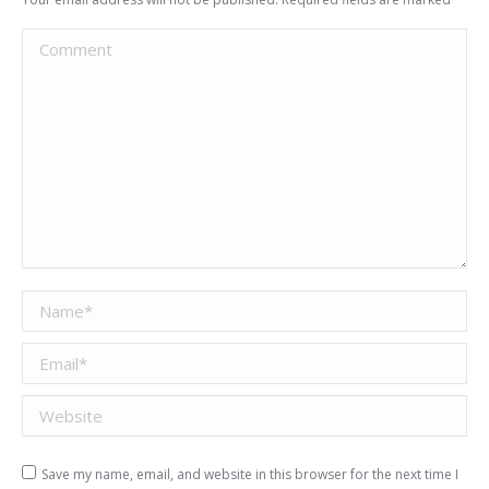
Comment
Name *
Email *
Website
Save my name, email, and website in this browser for the next time I