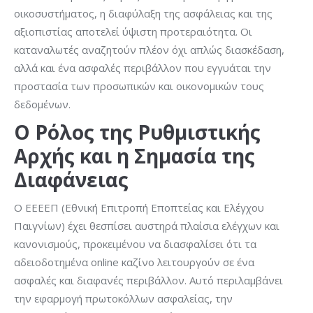
οικοσυστήματος, η διαφύλαξη της ασφάλειας και της
αξιοπιστίας αποτελεί ύψιστη προτεραιότητα. Οι
καταναλωτές αναζητούν πλέον όχι απλώς διασκέδαση,
αλλά και ένα ασφαλές περιβάλλον που εγγυάται την
προστασία των προσωπικών και οικονομικών τους
δεδομένων.
Ο Ρόλος της Ρυθμιστικής
Αρχής και η Σημασία της
Διαφάνειας
Ο ΕΕΕΕΠ (Εθνική Επιτροπή Εποπτείας και Ελέγχου
Παιγνίων) έχει θεσπίσει αυστηρά πλαίσια ελέγχων και
κανονισμούς, προκειμένου να διασφαλίσει ότι τα
αδειοδοτημένα online καζίνο λειτουργούν σε ένα
ασφαλές και διαφανές περιβάλλον. Αυτό περιλαμβάνει
την εφαρμογή πρωτοκόλλων ασφαλείας, την