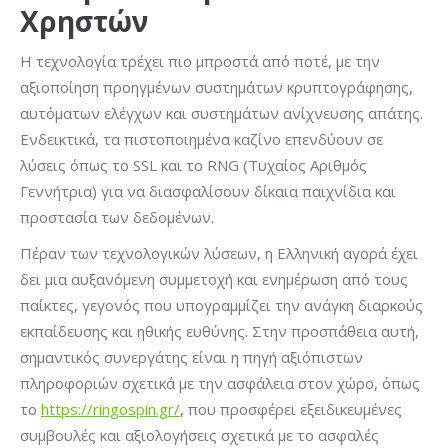
Χρηστών
Η τεχνολογία τρέχει πιο μπροστά από ποτέ, με την
αξιοποίηση προηγμένων συστημάτων κρυπτογράφησης,
αυτόματων ελέγχων και συστημάτων ανίχνευσης απάτης.
Ενδεικτικά, τα πιστοποιημένα καζίνο επενδύουν σε
λύσεις όπως το SSL και το RNG (Τυχαίος Αριθμός
Γεννήτρια) για να διασφαλίσουν δίκαια παιχνίδια και
προστασία των δεδομένων.
Πέραν των τεχνολογικών λύσεων, η Ελληνική αγορά έχει
δει μια αυξανόμενη συμμετοχή και ενημέρωση από τους
παίκτες, γεγονός που υπογραμμίζει την ανάγκη διαρκούς
εκπαίδευσης και ηθικής ευθύνης. Στην προσπάθεια αυτή,
σημαντικός συνεργάτης είναι η πηγή αξιόπιστων
πληροφοριών σχετικά με την ασφάλεια στον χώρο, όπως
το
https://ringospin.gr/
, που προσφέρει εξειδικευμένες
συμβουλές και αξιολογήσεις σχετικά με το ασφαλές