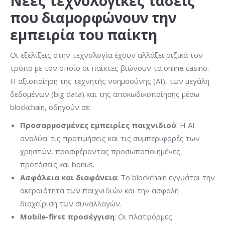
Νέες τεχνολογικές τάσεις
που διαμορφώνουν την
εμπειρία του παίκτη
Οι εξελίξεις στην τεχνολογία έχουν αλλάξει ριζικά τον
τρόπο με τον οποίο οι παίκτες βιώνουν τα online casino.
Η αξιοποίηση της τεχνητής νοημοσύνης (AI), των μεγάλη
δεδομένων (big data) και της αποκωδικοποίησης μέσω
blockchain, οδηγούν σε:
Προσαρμοσμένες εμπειρίες παιχνιδιού
: Η AI
αναλύει τις προτιμήσεις και τις συμπεριφορές των
χρηστών, προσφέροντας προσωποποιημένες
προτάσεις και bonus.
Ασφάλεια και διαφάνεια
: Το blockchain εγγυάται την
ακεραιότητα των παιχνιδιών και την ασφαλή
διαχείριση των συναλλαγών.
Mobile-first προσέγγιση
: Οι πλατφόρμες