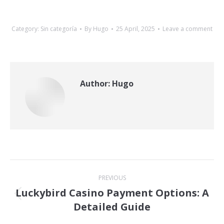
Category:
Sin categoría
By
Hugo
25 April, 2025
Leave a comment
Author:
Hugo
Post
PREVIOUS
navigation
Luckybird Casino Payment Options: A
Previous
Detailed Guide
post: