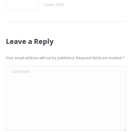
5 June, 2026
Leave a Reply
Your email address will not be published. Required fields are marked
*
Comment