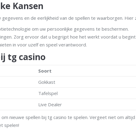
ijke Kansen
w gegevens en de eerlijkheid van de spellen te waarborgen. Hier z
yptietechnologie om uw persoonlijke gegevens te beschermen.
ingen. Zorg ervoor dat u begrijpt hoe het werkt voordat u begint
mieten in voor uzelf en speel verantwoord.
ij tg casino
Soort
Gokkast
Tafelspel
Live Dealer
om nieuwe spellen bij tg casino te spelen. Vergeet niet om altij
t spelen!