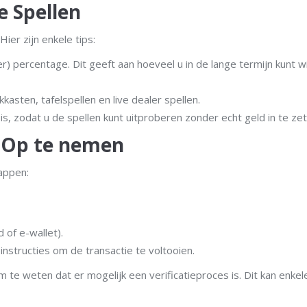
e Spellen
ier zijn enkele tips:
r) percentage. Dit geeft aan hoeveel u in de lange termijn kunt 
kasten, tafelspellen en live dealer spellen.
, zodat u de spellen kunt uitproberen zonder echt geld in te zet
n Op te nemen
appen:
 of e-wallet).
 instructies om de transactie te voltooien.
m te weten dat er mogelijk een verificatieproces is. Dit kan enke