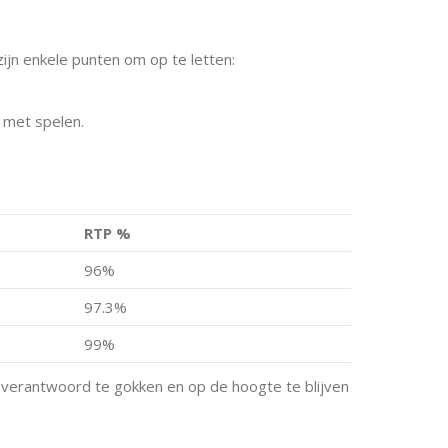
ijn enkele punten om op te letten:
 met spelen.
RTP %
96%
97.3%
99%
d verantwoord te gokken en op de hoogte te blijven