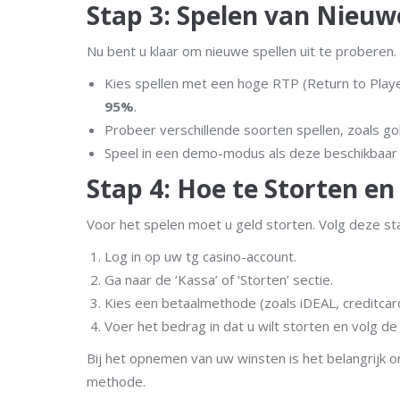
Stap 3: Spelen van Nieuw
Nu bent u klaar om nieuwe spellen uit te proberen. H
Kies spellen met een hoge RTP (Return to Playe
95%
.
Probeer verschillende soorten spellen, zoals gok
Speel in een demo-modus als deze beschikbaar is
Stap 4: Hoe te Storten e
Voor het spelen moet u geld storten. Volg deze st
Log in op uw tg casino-account.
Ga naar de ‘Kassa’ of ‘Storten’ sectie.
Kies een betaalmethode (zoals iDEAL, creditcard
Voer het bedrag in dat u wilt storten en volg de
Bij het opnemen van uw winsten is het belangrijk o
methode.