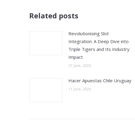
Related posts
Revolutionising Slot
Integration: A Deep Dive into
Triple Tigers and Its Industry
Impact
27 June, 2026
Hacer Apuestas Chile Uruguay
11 June, 2026