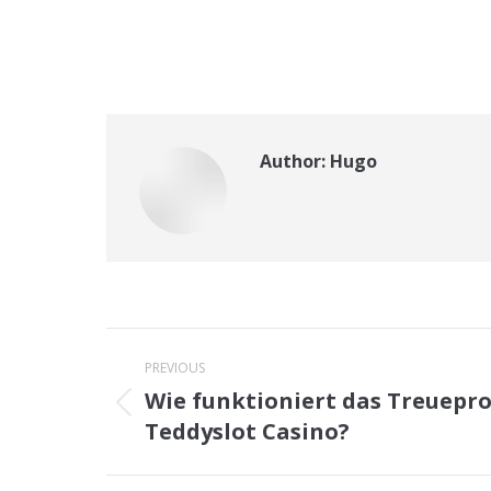
Author:
Hugo
Post
PREVIOUS
navigation
Wie funktioniert das Treuep
Previous
Teddyslot Casino?
post: