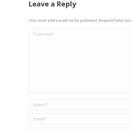
Leave a Reply
Your email address will not be published. Required fields ar
Comment
Name *
Email *
Website