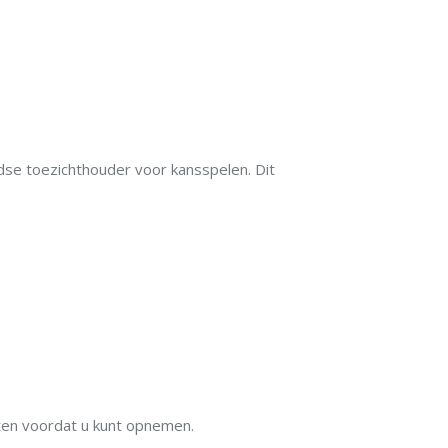
dse toezichthouder voor kansspelen. Dit
ten voordat u kunt opnemen.