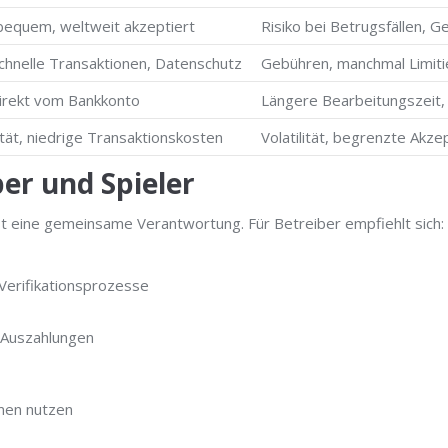
 bequem, weltweit akzeptiert
Risiko bei Betrugsfällen, 
schnelle Transaktionen, Datenschutz
Gebühren, manchmal Limit
direkt vom Bankkonto
Längere Bearbeitungszeit
ät, niedrige Transaktionskosten
Volatilität, begrenzte Akze
ber und Spieler
st eine gemeinsame Verantwortung. Für Betreiber empfiehlt sich:
erifikationsprozesse
d Auszahlungen
rmen nutzen