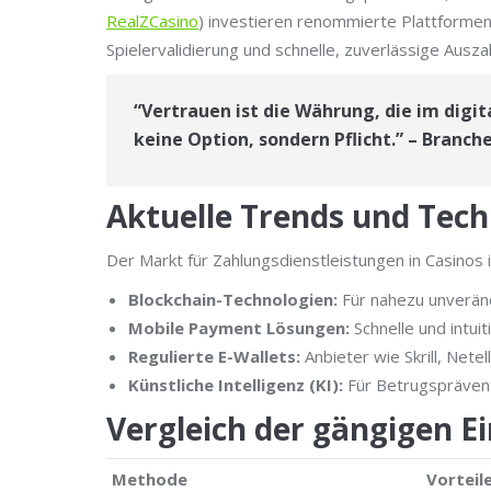
RealZCasino
) investieren renommierte Plattformen
Spielervalidierung und schnelle, zuverlässige Ausz
“Vertrauen ist die Währung, die im digi
keine Option, sondern Pflicht.” – Branch
Aktuelle Trends und Tec
Der Markt für Zahlungsdienstleistungen in Casinos 
Blockchain-Technologien:
Für nahezu unveränd
Mobile Payment Lösungen:
Schnelle und intui
Regulierte E-Wallets:
Anbieter wie Skrill, Nete
Künstliche Intelligenz (KI):
Für Betrugsprävent
Vergleich der gängigen 
Methode
Vorteil