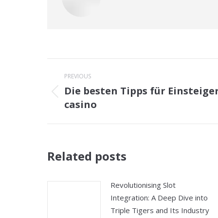
Post
PREVIOUS
navigation
Die besten Tipps für Einsteige
Previous
casino
post:
Related posts
Revolutionising Slot
Integration: A Deep Dive into
Triple Tigers and Its Industry