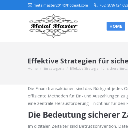
metalmaster2014@hotmail.com
+52 (878) 124 68
HOME
Effektive Strategien für sic
Home
Sin categoría
Effektive Strategien für sichere Ein-…
You are here:
Die Finanztransaktionen sind das Rückgrat jedes On
effiziente Methoden für Ein- und Auszahlungen zu
eine zentrale Herausforderung – nicht nur für den 
Die Bedeutung sicherer Z
Im digitalen Zeitalter sind Betrugsprävention, Da