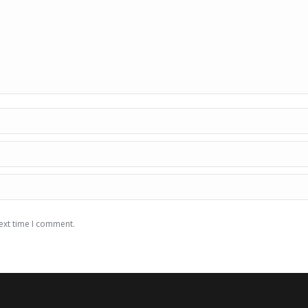
ext time I comment.