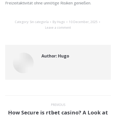
Freizeitaktivität ohne unnötige Risiken genießen.
Category:
Sin categoría
By
Hugo
10 December, 2025
Leave a comment
Author:
Hugo
Post
PREVIOUS
navigation
How Secure is rtbet casino? A Look at
Previous