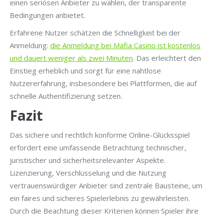
einen seriösen Anbieter zu wählen, der transparente
Bedingungen anbietet.
Erfahrene Nutzer schätzen die Schnelligkeit bei der
Anmeldung:
die Anmeldung bei Mafia Casino ist kostenlos
und dauert weniger als zwei Minuten
. Das erleichtert den
Einstieg erheblich und sorgt für eine nahtlose
Nutzererfahrung, insbesondere bei Plattformen, die auf
schnelle Authentifizierung setzen.
Fazit
Das sichere und rechtlich konforme Online-Glücksspiel
erfordert eine umfassende Betrachtung technischer,
juristischer und sicherheitsrelevanter Aspekte.
Lizenzierung, Verschlüsselung und die Nutzung
vertrauenswürdiger Anbieter sind zentrale Bausteine, um
ein faires und sicheres Spielerlebnis zu gewährleisten.
Durch die Beachtung dieser Kriterien können Spieler ihre