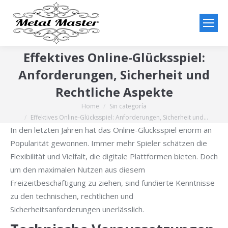
Effektives Online-Glücksspiel:
Anforderungen, Sicherheit und
Rechtliche Aspekte
Home
Sin categoría
You are here:
Effektives Online-Glücksspiel: Anforderungen, Sicherheit und…
In den letzten Jahren hat das Online-Glücksspiel enorm an
Popularität gewonnen. Immer mehr Spieler schätzen die
Flexibilität und Vielfalt, die digitale Plattformen bieten. Doch
um den maximalen Nutzen aus diesem
Freizeitbeschäftigung zu ziehen, sind fundierte Kenntnisse
zu den technischen, rechtlichen und
Sicherheitsanforderungen unerlässlich.