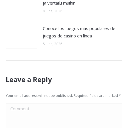
ja vertailu muihin
9 June, 2026
Conoce los juegos más populares de
juegos de casino en línea
5 June, 2026
Leave a Reply
Your email address will not be published. Required fields are marked
*
Comment