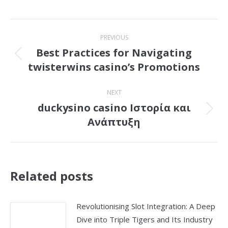
Post
PREVIOUS
navigation
Best Practices for Navigating
Previous
twisterwins casino’s Promotions
post:
NEXT
duckysino casino Ιστορία και
Next
Ανάπτυξη
post:
Related posts
Revolutionising Slot Integration: A Deep
Dive into Triple Tigers and Its Industry