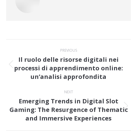
Post
PREVIOUS
navigation
Il ruolo delle risorse digitali nei
processi di apprendimento online:
Previous
un’analisi approfondita
post:
NEXT
Emerging Trends in Digital Slot
Gaming: The Resurgence of Thematic
Next
and Immersive Experiences
post: