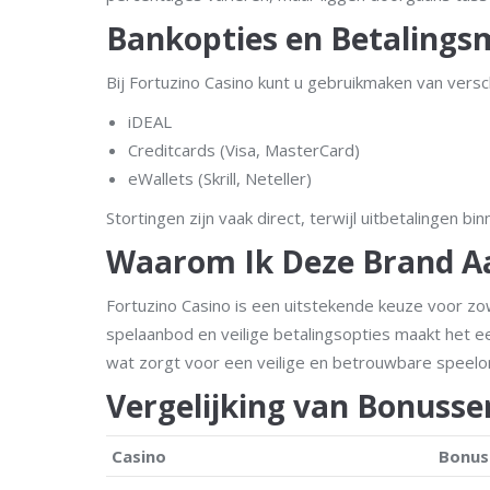
Bankopties en Betaling
Bij Fortuzino Casino kunt u gebruikmaken van vers
iDEAL
Creditcards (Visa, MasterCard)
eWallets (Skrill, Neteller)
Stortingen zijn vaak direct, terwijl uitbetalingen
Waarom Ik Deze Brand A
Fortuzino Casino is een uitstekende keuze voor zo
spelaanbod en veilige betalingsopties maakt het ee
wat zorgt voor een veilige en betrouwbare speel
Vergelijking van Bonusse
Casino
Bonus