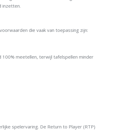
 inzetten.
 voorwaarden die vaak van toepassing zijn:
d 100% meetellen, terwijl tafelspellen minder
lijke spelervaring. De Return to Player (RTP)