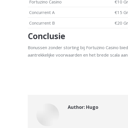
Fortuzino Casino
€10 Gr
Concurrent A
€15 Gr
Concurrent B
€20 Gr
Conclusie
Bonussen zonder storting bij Fortuzino Casino bie
aantrekkelijke voorwaarden en het brede scala aan
Author:
Hugo