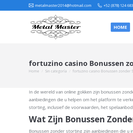
metalmaster2014@hotmail.com
+52 (878) 124 68
HOME
fortuzino casino Bonussen z
Home
Sin categoría
fortuzino casino Bonussen zonder 
You are here:
In de wereld van online gokken zijn bonussen zonde
aanbiedingen die u helpen om het platform te verk
storting, inclusief de voorwaarden, het spelaanbod
Wat Zijn Bonussen Zonder
Bonussen zonder storting zijn aanbiedingen die u i