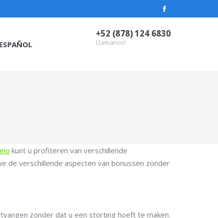
Facebook
page
+52 (878) 124 6830
opens
Llamanos!
ESPAÑOL
in
new
window
ino
kunt u profiteren van verschillende
n we de verschillende aspecten van bonussen zonder
ontvangen zonder dat u een storting hoeft te maken.