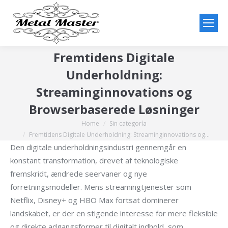
Fremtidens Digitale
Underholdning:
Streaminginnovations og
Browserbaserede Løsninger
Home
Sin categoría
You are here:
Fremtidens Digitale Underholdning: Streaminginnovations og…
Den digitale underholdningsindustri gennemgår en
konstant transformation, drevet af teknologiske
fremskridt, ændrede seervaner og nye
forretningsmodeller. Mens streamingtjenester som
Netflix, Disney+ og HBO Max fortsat dominerer
landskabet, er der en stigende interesse for mere fleksible
og direkte adgangsformer til digitalt indhold, som