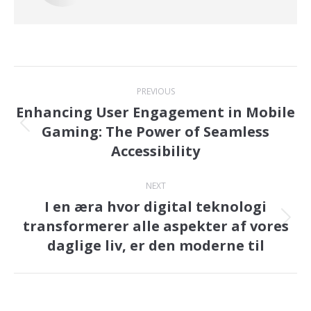
Post
PREVIOUS
navigation
Enhancing User Engagement in Mobile
Gaming: The Power of Seamless
Previous
Accessibility
post:
NEXT
I en æra hvor digital teknologi
transformerer alle aspekter af vores
Next
daglige liv, er den moderne til
post: