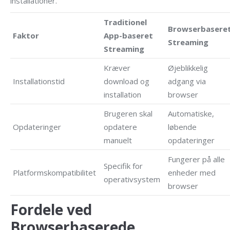
installationer.
Traditionel
Browserbasere
Faktor
App-baseret
Streaming
Streaming
Kræver
Øjeblikkelig
Installationstid
download og
adgang via
installation
browser
Brugeren skal
Automatiske,
Opdateringer
opdatere
løbende
manuelt
opdateringer
Fungerer på alle
Specifik for
Platformskompatibilitet
enheder med
operativsystem
browser
Fordele ved
Browserbaserede