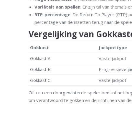
Variëteit aan spellen
: Er zijn tal van thema’s
RTP-percentage
: De Return To Player (RTP) 
percentage van de inzetten terug naar de spele
Vergelijking van Gokkast
Gokkast
Jackpottype
Gokkast A
Vaste jackpot
Gokkast B
Progressieve ja
Gokkast C
Vaste jackpot
Of u nu een doorgewinterde speler bent of net beg
om verantwoord te gokken en de richtlijnen van d