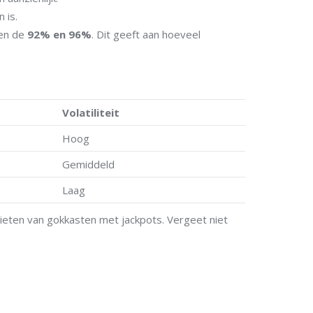
 is.
sen de
92% en 96%
. Dit geeft aan hoeveel
Volatiliteit
Hoog
Gemiddeld
Laag
nieten van gokkasten met jackpots. Vergeet niet