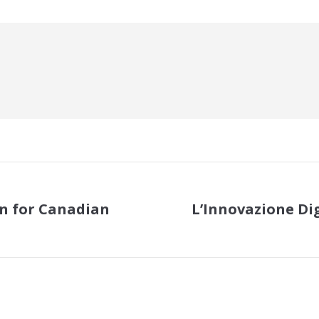
on for Canadian
L’Innovazione Dig
Next
post: