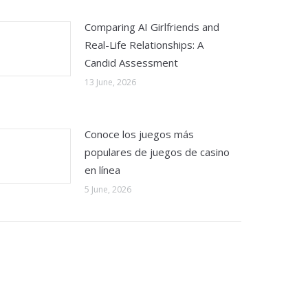
Comparing AI Girlfriends and
Real-Life Relationships: A
Candid Assessment
13 June, 2026
Conoce los juegos más
populares de juegos de casino
en línea
5 June, 2026