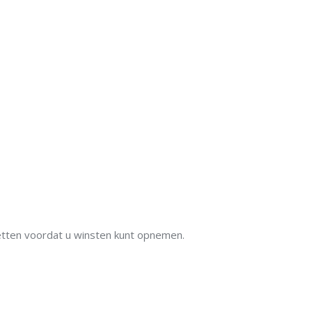
etten voordat u winsten kunt opnemen.