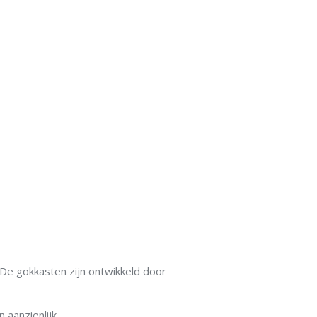
 De gokkasten zijn ontwikkeld door
 aanzienlijk.