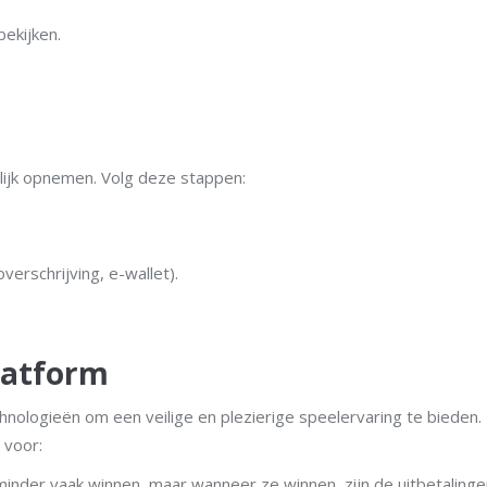
bekijken.
lijk opnemen. Volg deze stappen:
rschrijving, e-wallet).
latform
nologieën om een veilige en plezierige speelervaring te bieden.
 voor:
minder vaak winnen, maar wanneer ze winnen, zijn de uitbetalingen