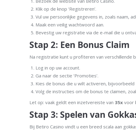
Bezoek de website van Betiro Casino.
Klik op de knop ‘Registreren’.
Vul uw persoonlijke gegevens in, zoals naam, ad
Maak een veilig wachtwoord aan.
Bevestig uw registratie via de e-mail die u ontv
Stap 2: Een Bonus Claim
Na registratie kunt u profiteren van verschillend
Log in op uw account.
Ga naar de sectie ‘Promoties’.
Kies de bonus die u wilt activeren, bijvoorbee
Volg de instructies om de bonus te claimen, zoa
Let op: vaak geldt een inzetvereiste van
35x
voor 
Stap 3: Spelen van Gokka
Bij Betiro Casino vindt u een breed scala aan gokka