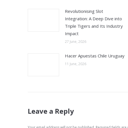
Revolutionising Slot
Integration: A Deep Dive into
Triple Tigers and Its Industry
Impact
27 June, 2026
Hacer Apuestas Chile Uruguay
11 June, 2026
Leave a Reply
Your email address will not be published. Required fields ar