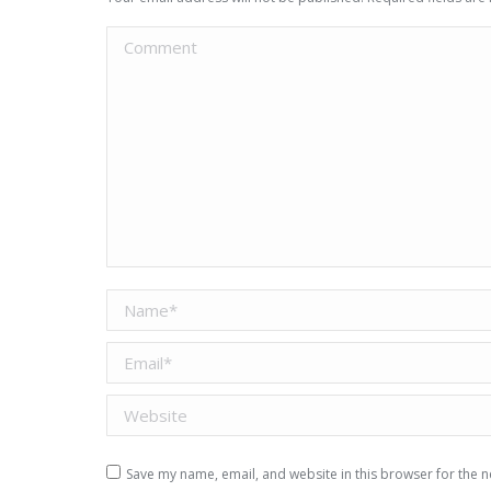
Comment
Name *
Email *
Website
Save my name, email, and website in this browser for the n