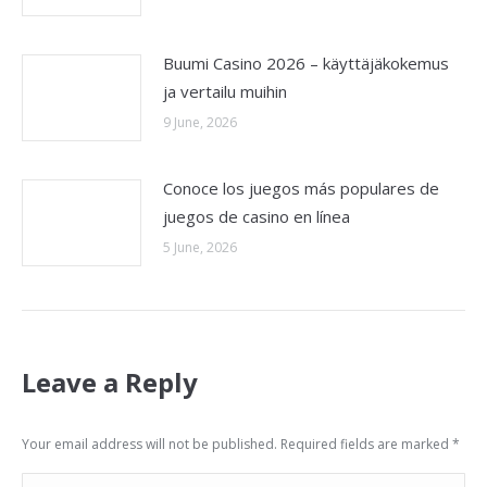
Buumi Casino 2026 – käyttäjäkokemus
ja vertailu muihin
9 June, 2026
Conoce los juegos más populares de
juegos de casino en línea
5 June, 2026
Leave a Reply
Your email address will not be published. Required fields are marked
*