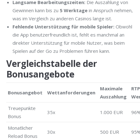
Langsame Bearbeitungszeiten:
Die Auszahlung von
Gewinnen kann bis zu
5 Werktage
in Anspruch nehmen,
was im Vergleich zu anderen Casinos lange ist.
Fehlende Unterstützung für mobile Spieler:
Obwohl
die App benutzerfreundlich ist, fehlt es manchmal an
direkter Unterstützung für mobile Nutzer, was beim
Spielen auf der Go zu Problemen führen kann.
Vergleichstabelle der
Bonusangebote
Maximale
RTP
Bonusangebot
Wettanforderungen
Auszahlung
We
Treuepunkte
35x
1.000 EUR
96
Bonus
Monatlicher
30x
500 EUR
95
Reload Bonus