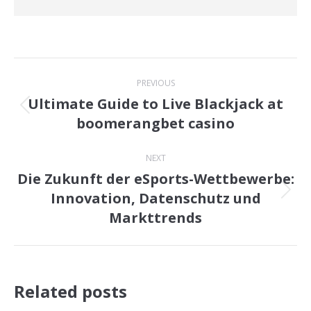
Post
PREVIOUS
navigation
Ultimate Guide to Live Blackjack at
Previous
boomerangbet casino
post:
NEXT
Die Zukunft der eSports-Wettbewerbe:
Innovation, Datenschutz und
Next
Markttrends
post:
Related posts