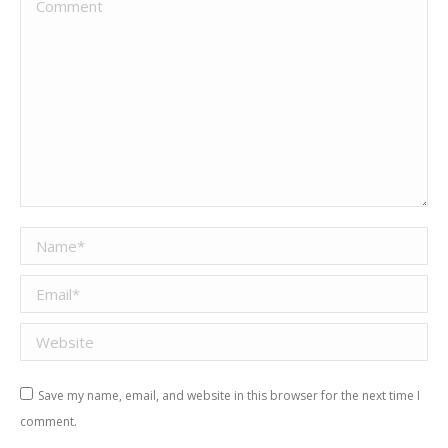
Comment
Name *
Email *
Website
Save my name, email, and website in this browser for the next time I
comment.