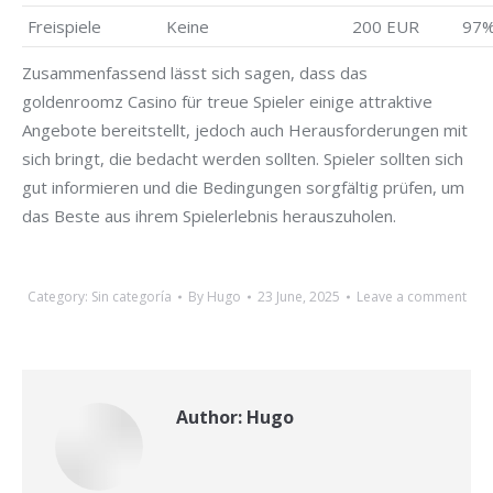
Freispiele
Keine
200 EUR
97
Zusammenfassend lässt sich sagen, dass das
goldenroomz Casino für treue Spieler einige attraktive
Angebote bereitstellt, jedoch auch Herausforderungen mit
sich bringt, die bedacht werden sollten. Spieler sollten sich
gut informieren und die Bedingungen sorgfältig prüfen, um
das Beste aus ihrem Spielerlebnis herauszuholen.
Category:
Sin categoría
By
Hugo
23 June, 2025
Leave a comment
Author:
Hugo