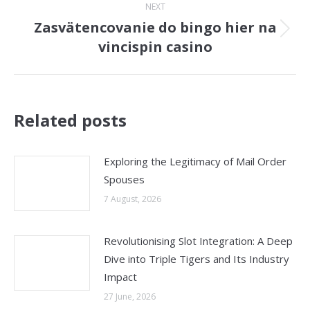
NEXT
Zasvätencovanie do bingo hier na
Next
vincispin casino
post:
Related posts
Exploring the Legitimacy of Mail Order
Spouses
7 August, 2026
Revolutionising Slot Integration: A Deep
Dive into Triple Tigers and Its Industry
Impact
27 June, 2026