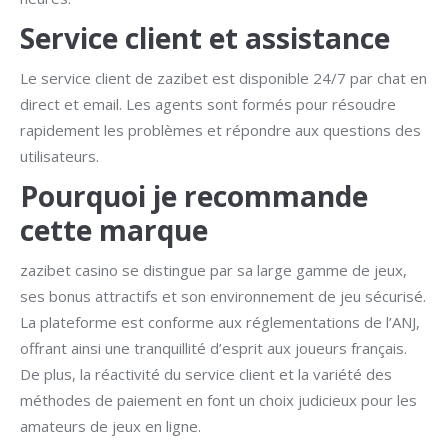
Service client et assistance
Le service client de zazibet est disponible 24/7 par chat en
direct et email. Les agents sont formés pour résoudre
rapidement les problèmes et répondre aux questions des
utilisateurs.
Pourquoi je recommande
cette marque
zazibet casino se distingue par sa large gamme de jeux,
ses bonus attractifs et son environnement de jeu sécurisé.
La plateforme est conforme aux réglementations de l’ANJ,
offrant ainsi une tranquillité d’esprit aux joueurs français.
De plus, la réactivité du service client et la variété des
méthodes de paiement en font un choix judicieux pour les
amateurs de jeux en ligne.