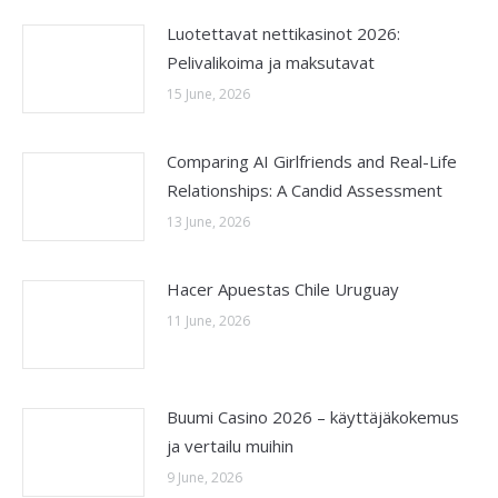
Luotettavat nettikasinot 2026:
Pelivalikoima ja maksutavat
15 June, 2026
Comparing AI Girlfriends and Real-Life
Relationships: A Candid Assessment
13 June, 2026
Hacer Apuestas Chile Uruguay
11 June, 2026
Buumi Casino 2026 – käyttäjäkokemus
ja vertailu muihin
9 June, 2026