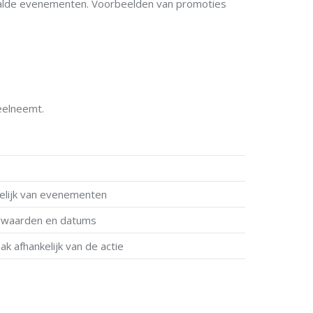
epaalde evenementen. Voorbeelden van promoties
eelneemt.
nkelijk van evenementen
orwaarden en datums
ak afhankelijk van de actie