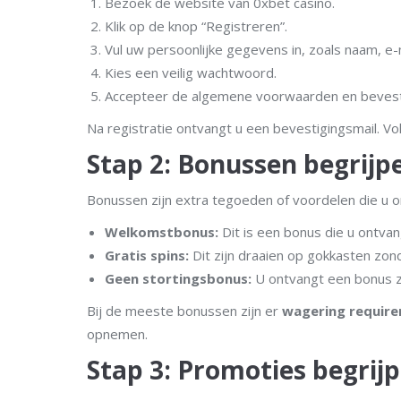
Bezoek de website van 0xbet casino.
Klik op de knop “Registreren”.
Vul uw persoonlijke gegevens in, zoals naam, 
Kies een veilig wachtwoord.
Accepteer de algemene voorwaarden en bevesti
Na registratie ontvangt u een bevestigingsmail. Vol
Stap 2: Bonussen begrijp
Bonussen zijn extra tegoeden of voordelen die u o
Welkomstbonus:
Dit is een bonus die u ontva
Gratis spins:
Dit zijn draaien op gokkasten zon
Geen stortingsbonus:
U ontvangt een bonus zo
Bij de meeste bonussen zijn er
wagering requir
opnemen.
Stap 3: Promoties begrij