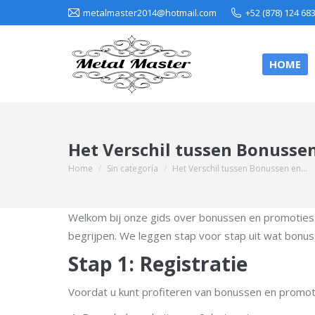
metalmaster2014@hotmail.com
+52 (878) 124 68
HOME
Het Verschil tussen Bonussen
Home
Sin categoría
Het Verschil tussen Bonussen en…
You are here:
Welkom bij onze gids over bonussen en promoties
begrijpen. We leggen stap voor stap uit wat bonuss
Stap 1: Registratie
Voordat u kunt profiteren van bonussen en promoti