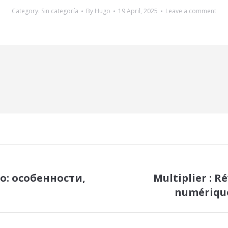
Category:
Sin categoría
By
Hugo
19 April, 2025
Leave a comment
о: особенности,
Multiplier : R
Next
numérique
post: