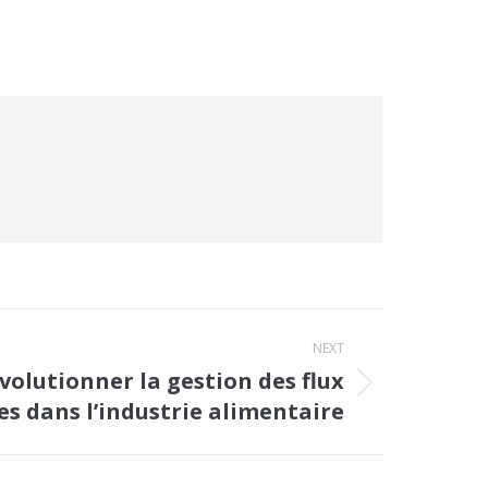
NEXT
évolutionner la gestion des flux
s dans l’industrie alimentaire