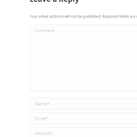
Your email address will not be published. Required fields ar
Comment
Name *
Email *
Website