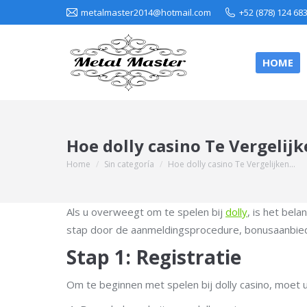
metalmaster2014@hotmail.com
+52 (878) 124 68
HOME
Hoe dolly casino Te Vergelij
Home
Sin categoría
Hoe dolly casino Te Vergelijken…
You are here:
Als u overweegt om te spelen bij
dolly
, is het bel
stap door de aanmeldingsprocedure, bonusaanbie
Stap 1: Registratie
Om te beginnen met spelen bij dolly casino, moet u