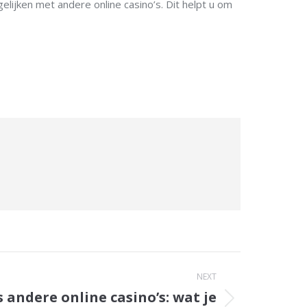
elijken met andere online casino’s. Dit helpt u om
NEXT
s andere online casino’s: wat je