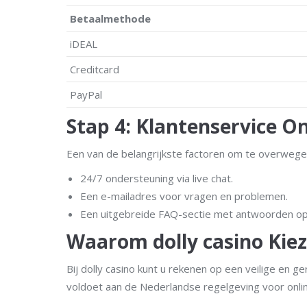
Betaalmethode
iDEAL
Creditcard
PayPal
Stap 4: Klantenservice O
Een van de belangrijkste factoren om te overwegen b
24/7 ondersteuning via live chat.
Een e-mailadres voor vragen en problemen.
Een uitgebreide FAQ-sectie met antwoorden op
Waarom dolly casino Kie
Bij dolly casino kunt u rekenen op een veilige en
voldoet aan de Nederlandse regelgeving voor online