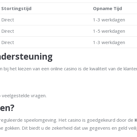
Stortingstijd
Opname Tijd
Direct
1-3 werkdagen
Direct
1-5 werkdagen
Direct
1-3 werkdagen
ndersteuning
ij het kiezen van een online casino is de kwaliteit van de klanten
 veelgestelde vragen.
zen?
 gereguleerde speelomgeving. Het casino is goedgekeurd door de
K
 gokken. Dit biedt u de zekerheid dat uw gegevens en geld veilig