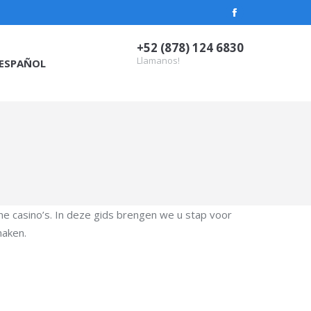
Facebook
page
+52 (878) 124 6830
opens
Llamanos!
ESPAÑOL
in
new
window
line casino’s. In deze gids brengen we u stap voor
aken.