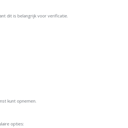
dit is belangrijk voor verificatie.
inst kunt opnemen.
aire opties: