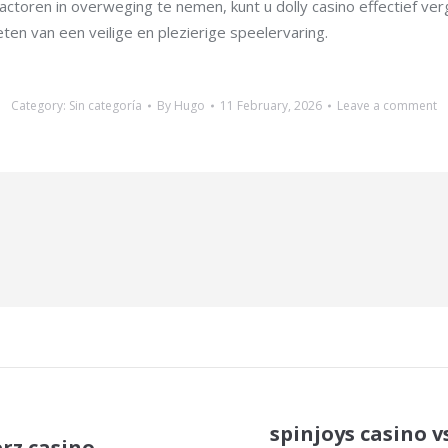
ctoren in overweging te nemen, kunt u dolly casino effectief verg
en van een veilige en plezierige speelervaring.
Category:
Sin categoría
By
Hugo
11 February, 2026
Leave a comment
spinjoys casino v
erz casino
Next