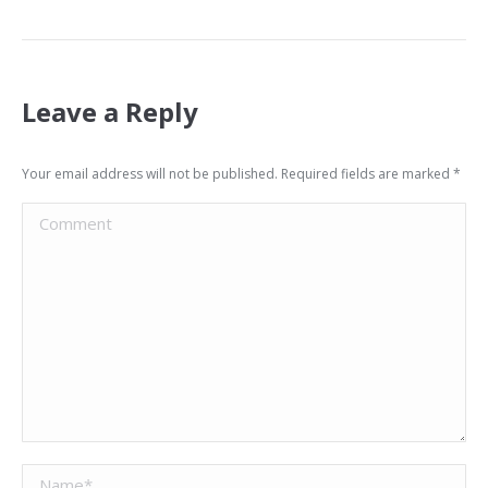
Leave a Reply
Your email address will not be published. Required fields are marked
*
Comment
Name *