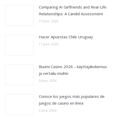
Comparing AI Girlfriends and Real-Life
Relationships: A Candid Assessment
13 June, 2026
Hacer Apuestas Chile Uruguay
11 June, 2026
Buumi Casino 2026 – käyttäjäkokemus
ja vertailu muihin
9 June, 2026
Conoce los juegos más populares de
juegos de casino en línea
5 June, 2026