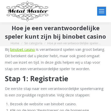
Hoe je een verantwoordelijke
speler kunt zijn bij binobet casino
Home
Sin categoría
Hoe je een verantwoordelijke speler…
You are here:
Bij
binobet casino
is verantwoord spelen van groot belang.
Dit betekent dat u plezier hebt, maar ook goed omgaat
met uw inzet en tijd. In deze gids helpen wij u stap voor
stap om een verantwoordelijke speler te worden.
Stap 1: Registratie
De eerste stap naar een verantwoordelijke speelervaring
is een zorgvuldige registratie. Volg deze stappen:
Bezoek de website van binobet casino.
Klik op de knop ‘Registreren’ op de homepage.