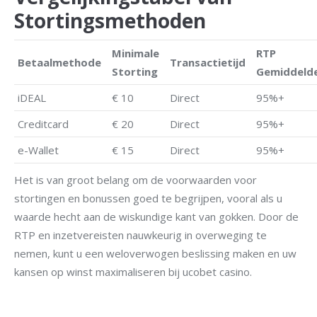
Stortingsmethoden
Minimale
RTP
Betaalmethode
Transactietijd
Storting
Gemiddeld
iDEAL
€ 10
Direct
95%+
Creditcard
€ 20
Direct
95%+
e-Wallet
€ 15
Direct
95%+
Het is van groot belang om de voorwaarden voor
stortingen en bonussen goed te begrijpen, vooral als u
waarde hecht aan de wiskundige kant van gokken. Door de
RTP en inzetvereisten nauwkeurig in overweging te
nemen, kunt u een weloverwogen beslissing maken en uw
kansen op winst maximaliseren bij ucobet casino.