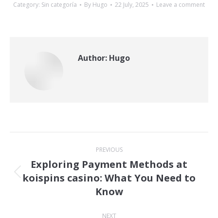
Category:
Sin categoría
By
Hugo
22 July, 2025
Leave a comment
Author:
Hugo
Post
PREVIOUS
navigation
Exploring Payment Methods at
koispins casino: What You Need to
Previous
Know
post:
NEXT