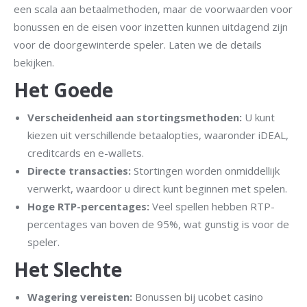
een scala aan betaalmethoden, maar de voorwaarden voor
bonussen en de eisen voor inzetten kunnen uitdagend zijn
voor de doorgewinterde speler. Laten we de details
bekijken.
Het Goede
Verscheidenheid aan stortingsmethoden:
U kunt
kiezen uit verschillende betaalopties, waaronder iDEAL,
creditcards en e-wallets.
Directe transacties:
Stortingen worden onmiddellijk
verwerkt, waardoor u direct kunt beginnen met spelen.
Hoge RTP-percentages:
Veel spellen hebben RTP-
percentages van boven de 95%, wat gunstig is voor de
speler.
Het Slechte
Wagering vereisten:
Bonussen bij ucobet casino